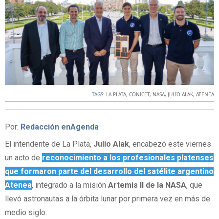
TAGS:
LA PLATA
,
CONICET
,
NASA
,
JULIO ALAK
,
ATENEA
Por:
Redacción enAgenda
El intendente de La Plata,
Julio Alak
, encabezó este viernes
un acto de
reconocimiento a los profesionales platenses
que formaron parte del desarrollo del satélite argentino
Atenea
, integrado a la misión
Artemis II de la NASA
, que
llevó astronautas a la órbita lunar por primera vez en más de
medio siglo.