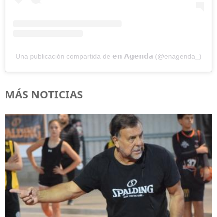
Una publicación compartida de 𝗲𝗻 𝗔𝗴𝗲𝗻𝗱𝗮 (@enagenda_)
MÁS NOTICIAS