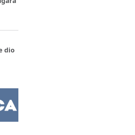
agará
e dio