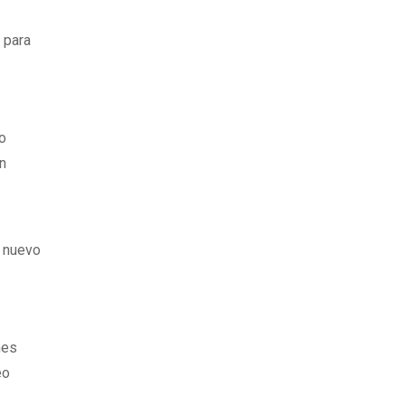
 para
so
en
l nuevo
nes
eo