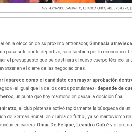
TAGS:
FERNANDO ZANIRATTO
,
ESTANCIA CHICA
,
ARIEL PEREYRA
,
J
nal en la elección de su próximo entrenador,
Gimnasia atravies
n no pasa solo por lo deportivo, sino también por lo económico. L
ijar el presupuesto que se destinará al nuevo cuerpo técnico, un
avanzar en el cierre de las negociaciones.
ari aparece como el candidato con mayor aprobación dentro
legada -al igual que la de los otros postulantes-
depende de qu
úmeros
, un punto que hoy mantiene en pausa la decisión final.
niratto
, el club platense activó rápidamente la búsqueda de un
ón de Germán Brunati en el área de fútbol, ya se mantuvieron re
tinúan en carrera:
Omar De Felippe, Leandro Cufré
y el propi