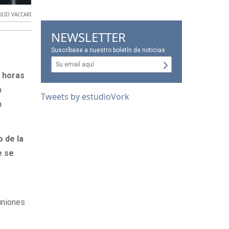
ULIO VACCARI
NEWSLETTER
Suscríbase a nuestro boletín de noticias
a horas
a
Tweets by estudioVork
a
 de la
e se
uniones
o