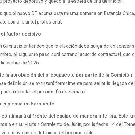
u proyecto deportivo y quedó a la espera de una definición.
a es que el nuevo DT asuma esta misma semana en Estancia Chica,
to con el plantel profesional.
el factor decisivo
en Gimnasia entienden que la elección debe surgir de un consen
ombre, el siguiente paso será cerrar el acuerdo contractual, que 
 diciembre de 2026.
e la aprobación del presupuesto por parte de la Comisión
 esa definición se avanzará formalmente para sellar la llegada de
e pueda debutar el próximo fin de semana.
o y piensa en Sarmiento
 continuará al frente del equipo de manera interina.
Este lu
nasia en su visita a Sarmiento de Junín, por la fecha 14 del Torn
evo ensayo antes del inicio del próximo ciclo.