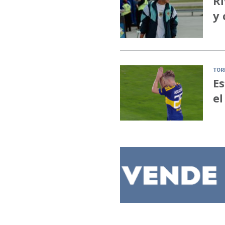
Ri
y 
TOR
Es
el