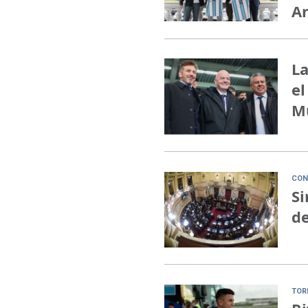
A
La
el
M
CON
Si
de
TOR