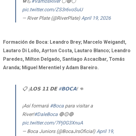
⚽️💪
#VamosRiver
⚪️🔴⚪️
pic.twitter.com/ZS3r6voSuU
— River Plate (@RiverPlate)
April 19, 2026
Formación de Boca:
Leandro Brey; Marcelo Weigandt,
Lautaro Di Lollo, Ayrton Costa, Lautaro Blanco; Leandro
Paredes, Milton Delgado, Santiago Ascacíbar, Tomás
Aranda; Miguel Merentiel y Adam Bareiro.
📋 ¡𝗟𝗢𝗦 𝟭𝟭 𝗗𝗘
#𝗕𝗢𝗖𝗔
! 👊
¡Así formará
#Boca
para visitar a
River!
#DaleBoca
🔵🟡🔵
pic.twitter.com/7Pj0G3XnuA
— Boca Juniors (@BocaJrsOficial)
April 19,