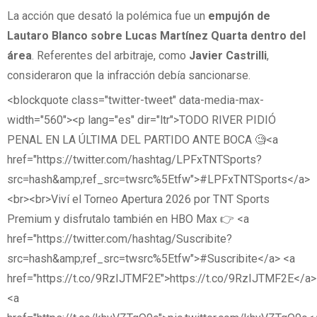
La acción que desató la polémica fue un
empujón de
Lautaro Blanco sobre Lucas Martínez Quarta
dentro del
área
. Referentes del arbitraje, como
Javier Castrilli
,
consideraron que la infracción debía sancionarse.
<blockquote class="twitter-tweet" data-media-max-
width="560"><p lang="es" dir="ltr">TODO RIVER PIDIÓ
PENAL EN LA ÚLTIMA DEL PARTIDO ANTE BOCA 🧐<a
href="https://twitter.com/hashtag/LPFxTNTSports?
src=hash&amp;ref_src=twsrc%5Etfw">#LPFxTNTSports</a>
<br><br>Viví el Torneo Apertura 2026 por TNT Sports
Premium y disfrutalo también en HBO Max 👉 <a
href="https://twitter.com/hashtag/Suscribite?
src=hash&amp;ref_src=twsrc%5Etfw">#Suscribite</a> <a
href="https://t.co/9RzIJTMF2E">https://t.co/9RzIJTMF2E</a>
<a