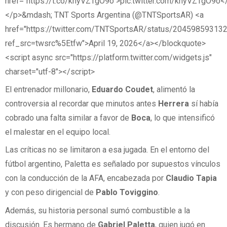
href="https://t.co/khyVZTgO9o">pic.twitter.com/khyVZTgO9o<
</p>&mdash; TNT Sports Argentina (@TNTSportsAR) <a
href="https://twitter.com/TNTSportsAR/status/2045985931
ref_src=twsrc%5Etfw">April 19, 2026</a></blockquote>
<script async src="https://platform.twitter.com/widgets.js"
charset="utf-8"></script>
El entrenador millonario,
Eduardo Coudet
, alimentó la
controversia al recordar que minutos antes
Herrera
sí había
cobrado una falta similar a favor de
Boca
, lo que intensificó
el malestar en el equipo local.
Las críticas no se limitaron a esa jugada. En el entorno del
fútbol argentino, Paletta es señalado por supuestos vínculos
con la conducción de la AFA, encabezada por
Claudio Tapia
y con peso dirigencial de
Pablo Toviggino
.
Además, su historia personal sumó combustible a la
discusión. Es hermano de
Gabriel Paletta
, quien jugó en