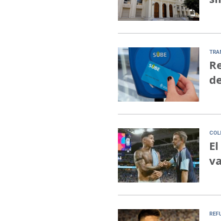
TRA
Re
de
COL
El
va
REF