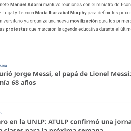
binete
Manuel Adorni
mantuvo reuniones con el ministro de Eco
de Legal y Técnica
María Ibarzabal Murphy
para definir los próx
universitario ya organiza una nueva
movilización
para los primer
las
protestas
que marcaron la agenda educativa durante el últim
ARIO
rió Jorge Messi, el papá de Lionel Messi:
nía 68 años
P
ro en la UNLP: ATULP confirmó una jorn
n clases para la próxima semana