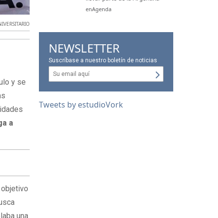
enAgenda
IVERSITARIO
NEWSLETTER
Suscríbase a nuestro boletín de noticias
ulo y se
as
Tweets by estudioVork
sidades
ga a
 objetivo
busca
laba una