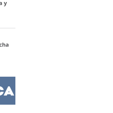
a y
ncha