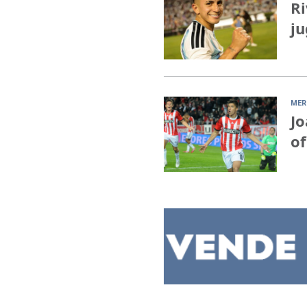
Ri
ju
MER
Jo
of