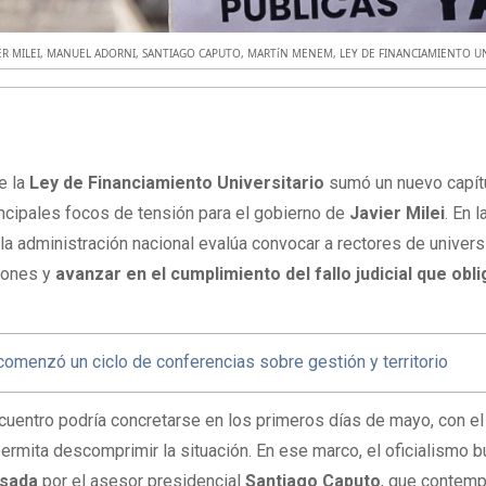
ER MILEI
,
MANUEL ADORNI
,
SANTIAGO CAPUTO
,
MARTíN MENEM
,
LEY DE FINANCIAMIENTO UN
de la
Ley de Financiamiento Universitario
sumó un nuevo capít
ncipales focos de tensión para el gobierno de
Javier Milei
. En l
 la administración nacional evalúa convocar a rectores de univer
ciones y
avanzar en el cumplimiento del fallo judicial que obli
 comenzó un ciclo de conferencias sobre gestión y territorio
ncuentro podría concretarse en los primeros días de mayo, con el
ermita descomprimir la situación. En ese marco, el oficialismo 
lsada
por el asesor presidencial
Santiago Caputo
, que contemp