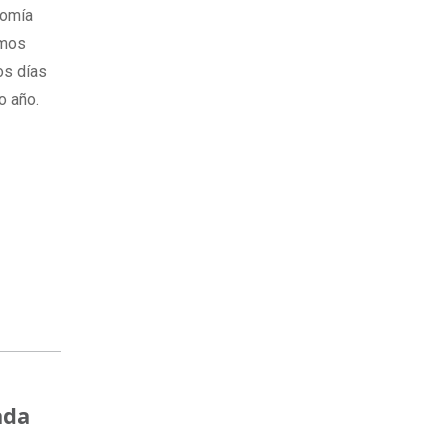
nomía
imos
os días
o año.
ada