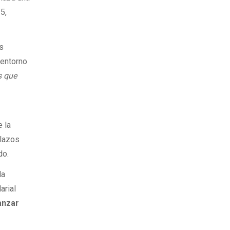
5,
as
 entorno
 que
e la
plazos
do.
la
arial
anzar