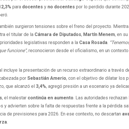
 12,3%
para
docentes
y
no docentes
por lo perdido durante 202
peró.
ambién surgieron tensiones sobre el freno del proyecto. Mientr
a el titular de la
Cámara de Diputados
,
Martín Menem
, en su
 prioridades legislativas responden a la
Casa Rosada
.
“Tenemos
ue funcione”
, reconocieron desde el oficialismo, en un contexto
ial incluye la presentación de un recurso extraordinario a través d
ncabezada por
Sebastián Amerio
, con el objetivo de dilatar los 
rzo, que alcanzó el
3,4%
, agregó presión a un escenario ya delica
s
, el malestar
continúa en aumento
. Las autoridades rechazan 
 y advierten sobre la falta de respuestas frente a la pérdida sal
cia de previsiones para 2026. En ese contexto, no descartan
av
rza
.