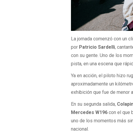
La jornada comenzó con un cli
por
Patricio Sardelli
, cantan
con su gente. Uno de los mom
pista, en una escena que rápid
Ya en acción, el piloto hizo ru
aproximadamente un kilómetro
exhibición que fue de menor 
En su segunda salida,
Colapin
Mercedes W196
con el que b
uno de los momentos más simb
nacional.