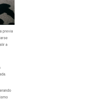
a previa
rarse
lir a
a
ada.
nerando
lismo