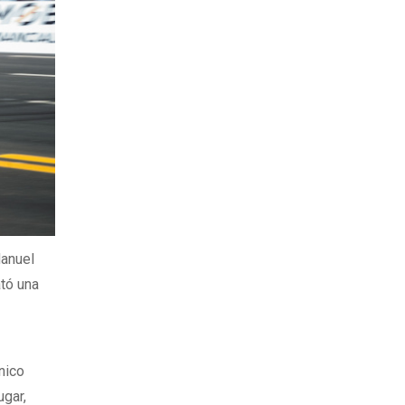
Manuel
ató una
nico
ugar,