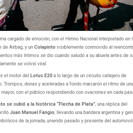
ma cargado de emoción, con el Himno Nacional interpretado en l
te de Airbag, y un
Colapinto
visiblemente conmovido al reencont
entos más íntimos se dio cuando saludó a su abuela antes de sa
amente se volvió viral.
gir el motor del
Lotus E20
a lo largo de un circuito callejero de
. Trompos, donas y aceleradas a fondo marcaron el ritmo de un
a mayor, con el público respondiendo con ovaciones en cada pas
to se subió a la histórica “Flecha de Plata”
, una réplica del
rilló
Juan Manuel Fangio
, llevando una bandera argentina y ge
ólicos de la jornada, uniendo pasado y presente del automovi