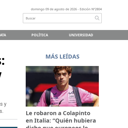
domingo 09 de agosto de 2026
- Edición Nº2804
LATA
POLÍTICA
UNIVERSIDAD
:
MÁS LEÍDAS
w
s y
s.
Le robaron a Colapinto
en Italia: “Quién hubiera
dicho que europeos le