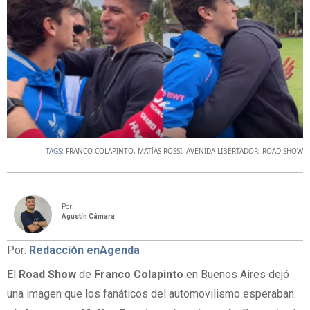
TAGS:
FRANCO COLAPINTO
,
MATíAS ROSSI
,
AVENIDA LIBERTADOR
,
ROAD SHOW
Por:
Agustín Cámara
Por:
Redacción enAgenda
El
Road Show
de
Franco Colapinto
en Buenos Aires dejó
una imagen que los fanáticos del automovilismo esperaban: