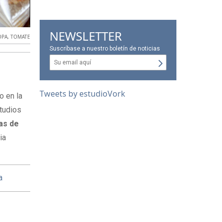
NEWSLETTER
OPA
,
TOMATE
Suscríbase a nuestro boletín de noticias
Tweets by estudioVork
o en la
tudios
as de
ia
a