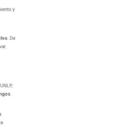
iento y
olvo
. De
var.
a UNLP,
ongos
.
a
ta