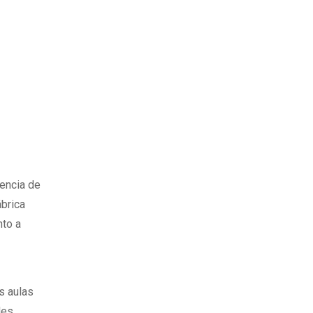
sencia de
ábrica
nto a
s aulas
des