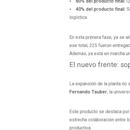
⦁
60% del producto final:
Qu
⦁
40% del producto final:
S
logística.
En esta primera fase, ya se al
ese total, 225 fueron entrega
Además, ya está en marcha u
El nuevo frente: s
La expansión de la planta no 
Fernando Tauber
, la univer
Este producto se destaca po
estrecha colaboración entre lo
productiva.