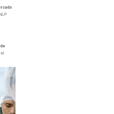
ercado
 UNLP
 de
 el