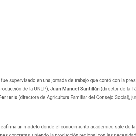
fue supervisado en una jornada de trabajo que contó con la pre
Producción de la UNLP),
Juan Manuel Santillán
(director de la F
Ferraris
(directora de Agricultura Familiar del Consejo Social), ju
reafirma un modelo donde el conocimiento académico sale de la
nes concretas, uniendo la producción regional con las necesida