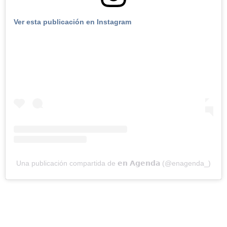
Ver esta publicación en Instagram
Una publicación compartida de 𝗲𝗻 𝗔𝗴𝗲𝗻𝗱𝗮 (@enagenda_)