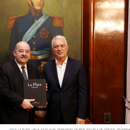
TAGS:
LA PLATA
,
UNLP
,
JULIO ALAK
,
FERNANDO TAUBER
,
ESCUELA DE OFICIOS
,
DESARRO