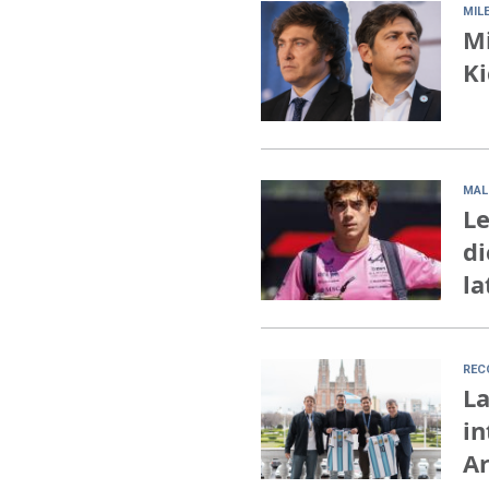
MILE
Mi
Ki
MAL
Le
di
la
REC
La
in
A