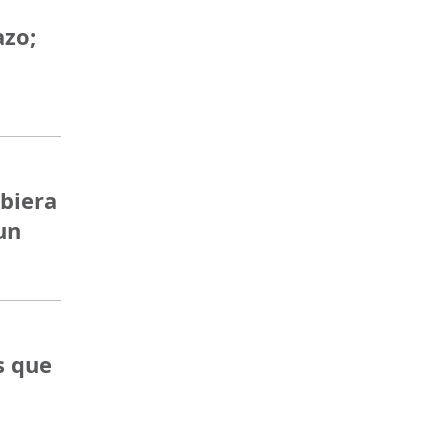
azo;
ubiera
un
s que