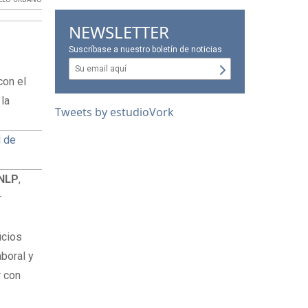
NEWSLETTER
Suscríbase a nuestro boletín de noticias
con el
 la
Tweets by estudioVork
d de
NLP
,
r
icios
aboral y
r con