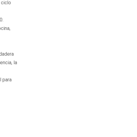
 ciclo
0.
ocina,
rdadera
ncia, la
l para