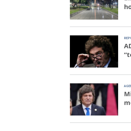
ho
REP
AD
“t
AGE
Mi
mo