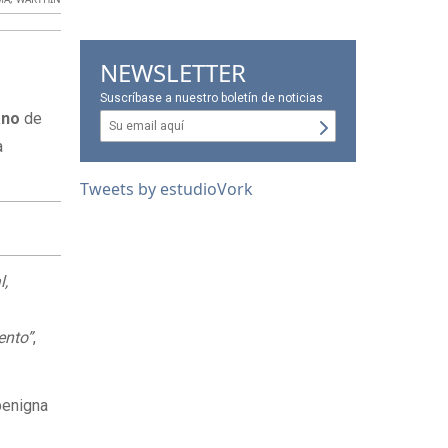
NEWSLETTER
Suscríbase a nuestro boletín de noticias
ano
de
a
Tweets by estudioVork
l,
ento”
,
benigna