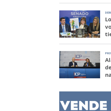
DER
Lo
vo
ti
PRO
Al
de
na