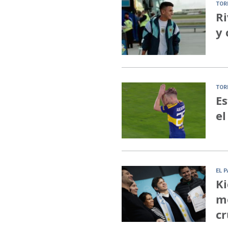
TOR
Ri
y 
TOR
Es
el
EL 
Ki
me
cr