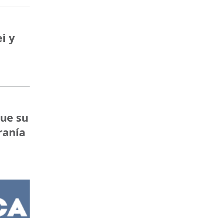
i y
que su
ranía