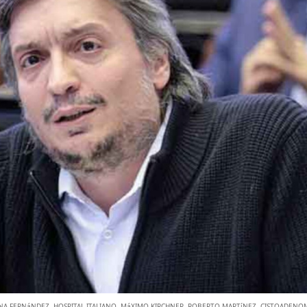
INA FERNáNDEZ
,
HOSPITAL ITALIANO
,
MáXIMO KIRCHNER
,
ROBERTO MARTíNEZ
,
CISTOADENO