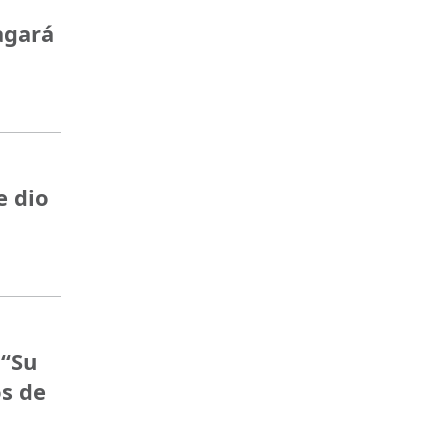
agará
e dio
 “Su
s de