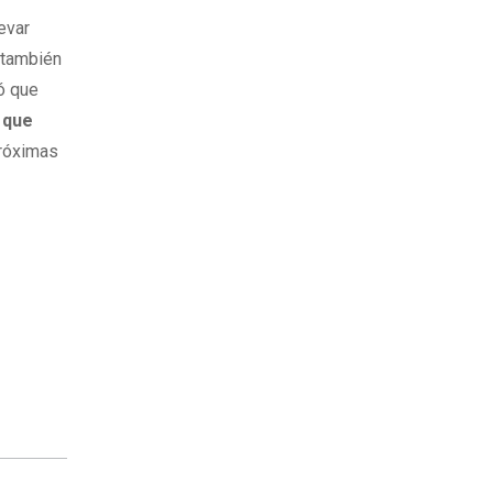
evar
, también
ró que
 que
próximas