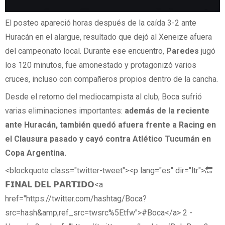
El posteo apareció horas después de la caída 3-2 ante
Huracán en el alargue, resultado que dejó al Xeneize afuera
del campeonato local. Durante ese encuentro,
Paredes
jugó
los 120 minutos, fue amonestado y protagonizó varios
cruces, incluso con compañeros propios dentro de la cancha.
Desde el retorno del mediocampista al club, Boca sufrió
varias eliminaciones importantes:
además de la reciente
ante Huracán, también quedó afuera frente a Racing en
el Clausura pasado y cayó contra Atlético Tucumán en
Copa Argentina.
<blockquote class="twitter-tweet"><p lang="es" dir="ltr">🔚
𝗙𝗜𝗡𝗔𝗟 𝗗𝗘𝗟 𝗣𝗔𝗥𝗧𝗜𝗗𝗢<a
href="https://twitter.com/hashtag/Boca?
src=hash&amp;ref_src=twsrc%5Etfw">#Boca</a> 2 -