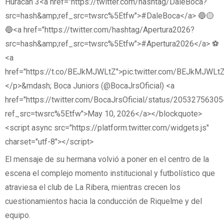
Huracán 3<a href="https://twitter.com/hashtag/DaleBoca?
src=hash&amp;ref_src=twsrc%5Etfw">#DaleBoca</a> 🔵🟡
🔵<a href="https://twitter.com/hashtag/Apertura2026?
src=hash&amp;ref_src=twsrc%5Etfw">#Apertura2026</a> ⚽
<a
href="https://t.co/BEJkMJWLtZ">pic.twitter.com/BEJkMJWLt
</p>&mdash; Boca Juniors (@BocaJrsOficial) <a
href="https://twitter.com/BocaJrsOficial/status/205327563
ref_src=twsrc%5Etfw">May 10, 2026</a></blockquote>
<script async src="https://platform.twitter.com/widgets.js"
charset="utf-8"></script>
El mensaje de su hermana volvió a poner en el centro de la
escena el complejo momento institucional y futbolístico que
atraviesa el club de La Ribera, mientras crecen los
cuestionamientos hacia la conducción de Riquelme y del
equipo.