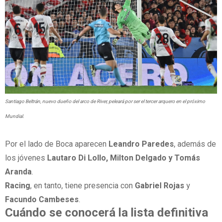
Santiago Beltrán, nuevo dueño del arco de River, peleará por ser el tercer arquero en el próximo
Mundial.
Por el lado de Boca aparecen
Leandro Paredes
, además de
los jóvenes
Lautaro Di Lollo, Milton Delgado y Tomás
Aranda
.
Racing
, en tanto, tiene presencia con
Gabriel Rojas
y
Facundo Cambeses
.
Cuándo se conocerá la lista definitiva