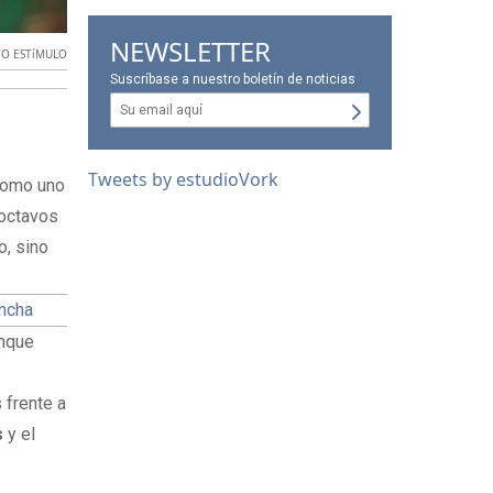
NEWSLETTER
O ESTíMULO
Suscríbase a nuestro boletín de noticias
Tweets by estudioVork
omo uno
 octavos
o, sino
incha
anque
 frente a
s
y el