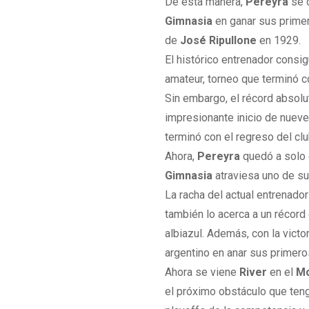
De esta manera,
Pereyra
se 
Gimnasia
en ganar sus primer
de
José Ripullone
en 1929.
El histórico entrenador consig
amateur, torneo que terminó c
Sin embargo, el récord absol
impresionante inicio de nuev
terminó con el regreso del cl
Ahora,
Pereyra
quedó a solo 
Gimnasia
atraviesa uno de s
La racha del actual entrenador
también lo acerca a un récor
albiazul. Además, con la victor
argentino en anar sus primer
Ahora se viene
River
en el
M
el próximo obstáculo que ten