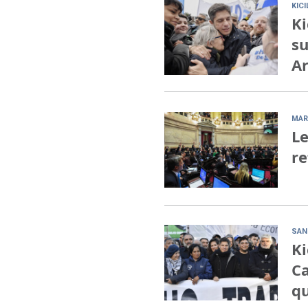
KIC
Ki
su
Ar
MAR
Le
re
SAN
Ki
Ca
qu