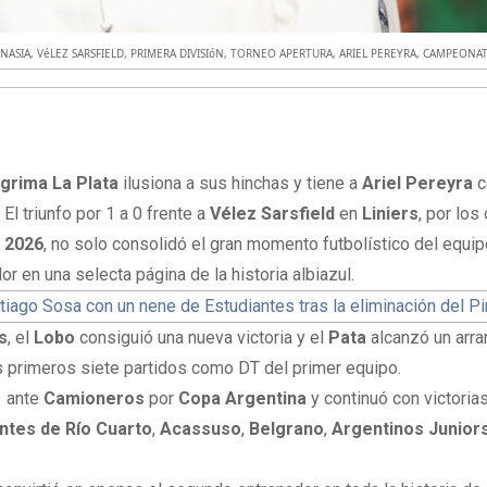
NASIA
,
VéLEZ SARSFIELD
,
PRIMERA DIVISIóN
,
TORNEO APERTURA
,
ARIEL PEREYRA
,
CAMPEONAT
grima La Plata
ilusiona a sus hinchas y tiene a
Ariel Pereyra
c
l triunfo por 1 a 0 frente a
Vélez Sarsfield
en
Liniers
, por los
 2026
, no solo consolidó el gran momento futbolístico del equip
 en una selecta página de la historia albiazul.
tiago Sosa con un nene de Estudiantes tras la eliminación del P
s
, el
Lobo
consiguió una nueva victoria y el
Pata
alcanzó un arr
us primeros siete partidos como DT del primer equipo.
1 ante
Camioneros
por
Copa Argentina
y continuó con victorias
ntes de Río Cuarto
,
Acassuso
,
Belgrano
,
Argentinos Junior