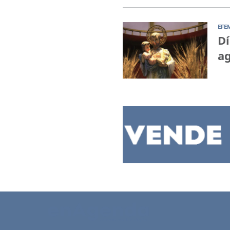
EFE
Dí
ag