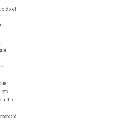
 sido el
a
n
que
de
 que
unto
l fútbol
 marcará
s