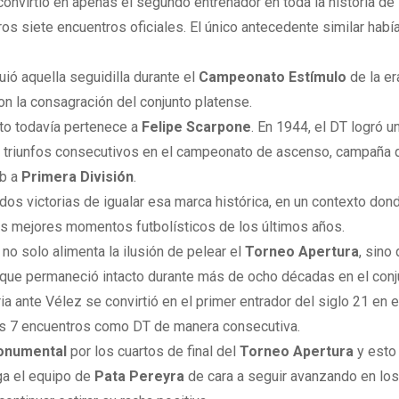
convirtió en apenas el segundo entrenador en toda la historia de
os siete encuentros oficiales. El único antecedente similar había
uió aquella seguidilla durante el
Campeonato Estímulo
de la er
on la consagración del conjunto platense.
uto todavía pertenece a
Felipe Scarpone
. En 1944, el DT logró u
e triunfos consecutivos en el campeonato de ascenso, campaña 
ub a
Primera División
.
dos victorias de igualar esa marca histórica, en un contexto don
us mejores momentos futbolísticos de los últimos años.
 no solo alimenta la ilusión de pelear el
Torneo Apertura
, sino
d que permaneció intacto durante más de ocho décadas en el conj
ia ante Vélez se convirtió en el primer entrador del siglo 21 en e
os 7 encuentros como DT de manera consecutiva.
onumental
por los cuartos de final del
Torneo Apertura
y esto
ga el equipo de
Pata Pereyra
de cara a seguir avanzando en lo