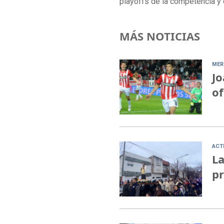
playoffs de la competencia y c
MÁS NOTICIAS
MER
Jo
of
ACT
La
pr