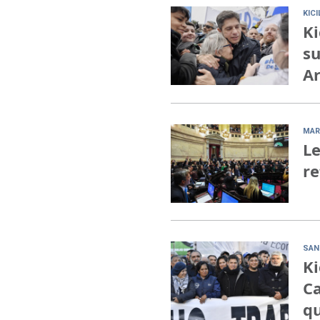
KIC
Ki
su
Ar
MAR
Le
re
SAN
Ki
Ca
qu