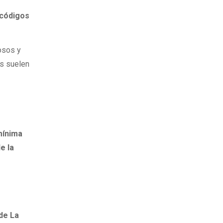
 códigos
osos y
es suelen
mínima
e la
de La