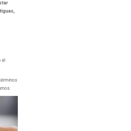
star
tiguas,
 al
 términos
amos.