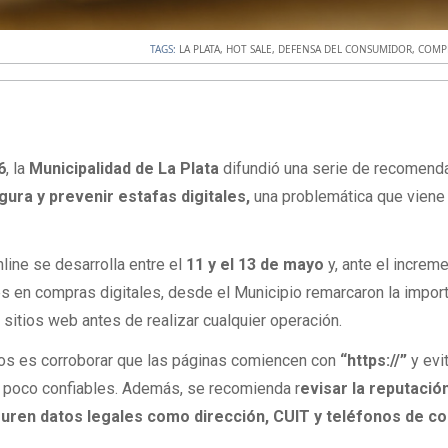
TAGS:
LA PLATA
,
HOT SALE
,
DEFENSA DEL CONSUMIDOR
,
COMP
6
, la
Municipalidad de La Plata
difundió una serie de recomend
ra y prevenir estafas digitales,
una problemática que viene
ine se desarrolla entre el
11 y el 13 de mayo
y, ante el increm
s en compras digitales, desde el Municipio remarcaron la impor
s sitios web antes de realizar cualquier operación.
jos es corroborar que las páginas comiencen con
“https://”
y evi
poco confiables. Además, se recomienda r
evisar la reputació
guren datos legales como dirección, CUIT y teléfonos de co