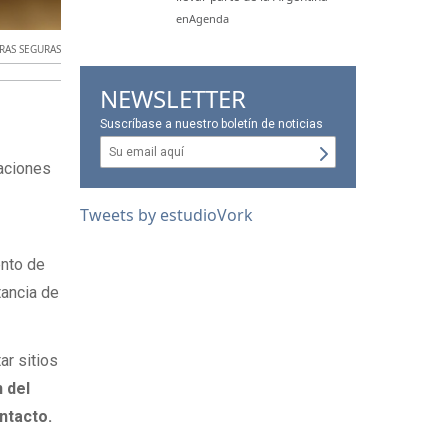
enAgenda
RAS SEGURAS
NEWSLETTER
Suscríbase a nuestro boletín de noticias
aciones
Tweets by estudioVork
ento de
tancia de
tar sitios
n del
ntacto.