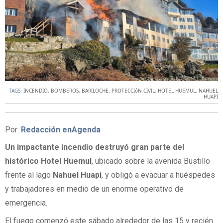
TAGS:
INCENDIO
,
BOMBEROS
,
BARILOCHE
,
PROTECCIóN CIVIL
,
HOTEL HUEMUL
,
NAHUEL
HUAPI
Por:
Redacción enAgenda
Un impactante incendio destruyó gran parte del
histórico
Hotel Huemul
, ubicado sobre la avenida Bustillo
frente al lago
Nahuel Huapi
, y obligó a evacuar a huéspedes
y trabajadores en medio de un enorme operativo de
emergencia.
El fuego comenzó este sábado alrededor de las 15 y recién