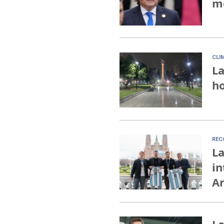
mo
CLI
La
ho
REC
La
in
A