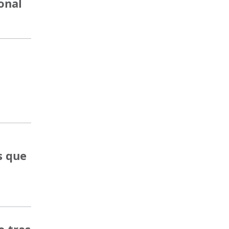
onal
s que