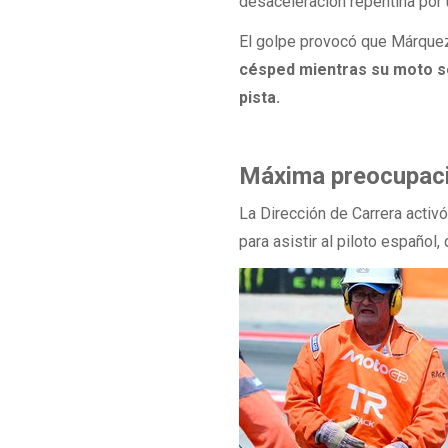
desaceleración repentina por 
El golpe provocó que Márquez 
césped mientras su moto se
pista.
Máxima preocupaci
La Dirección de Carrera activ
para asistir al piloto españo