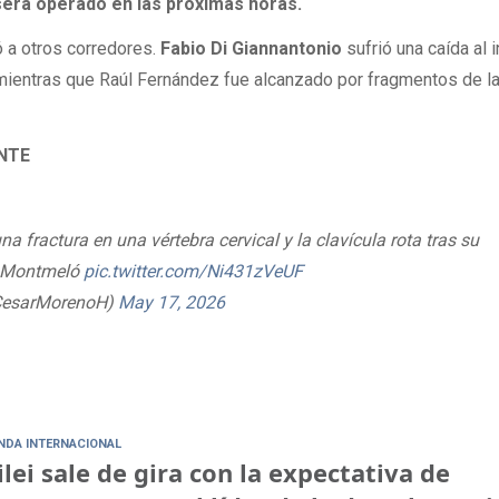
 será operado en las próximas horas.
ó a otros corredores.
Fabio Di Giannantonio
sufrió una caída al i
, mientras que Raúl Fernández fue alcanzado por fragmentos de l
ENTE
a fractura en una vértebra cervical y la clavícula rota tras su
en Montmeló
pic.twitter.com/Ni431zVeUF
CesarMorenoH)
May 17, 2026
NDA INTERNACIONAL
lei sale de gira con la expectativa de