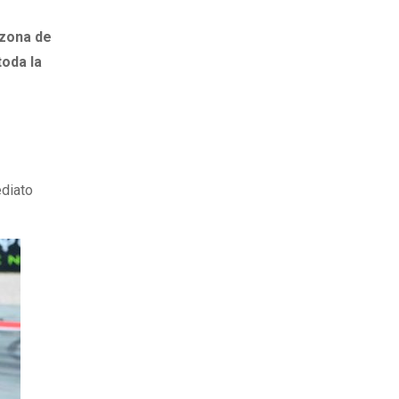
 zona de
toda la
ediato