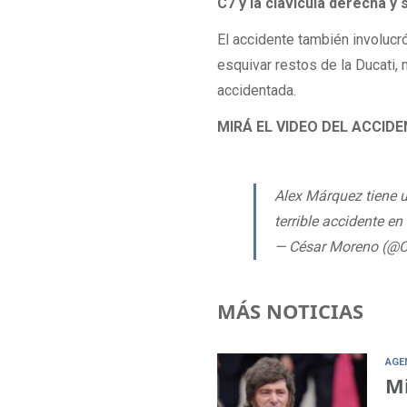
C7 y la clavícula derecha y
El accidente también involucr
esquivar restos de la Ducati
accidentada.
MIRÁ EL VIDEO DEL ACCID
Alex Márquez tiene un
terrible accidente 
— César Moreno (@
MÁS NOTICIAS
AGE
Mi