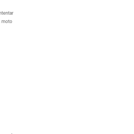
ntentar
a moto