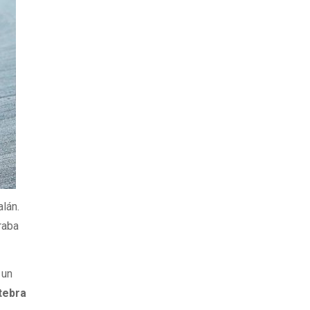
lán.
raba
 un
tebra