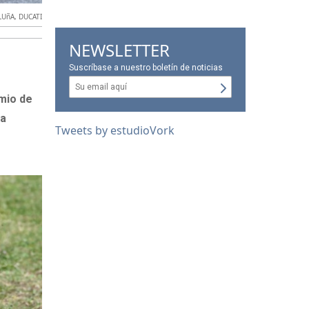
LUñA
,
DUCATI
NEWSLETTER
Suscríbase a nuestro boletín de noticias
mio de
na
Tweets by estudioVork