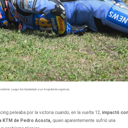
ccidente. Luego fue trasladado a un hospital de urgencia.
cing peleaba por la victoria cuando, en la vuelta 12,
impactó con
 la KTM de Pedro Acosta,
quien aparentemente sufrió una