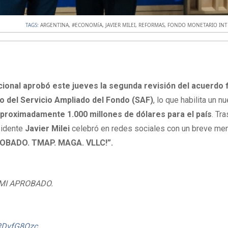
TAGS:
ARGENTINA
,
#ECONOMíA
,
JAVIER MILEI
,
REFORMAS
,
FONDO MONETARIO INT
cional aprobó este jueves la segunda revisión del acuerdo 
co del Servicio Ampliado del Fondo (SAF)
, lo que habilita un n
roximadamente 1.000 millones de dólares para el país
. Tra
sidente
Javier Milei
celebró en redes sociales con un breve men
OBADO. TMAP. MAGA. VLLC!”.
MI APROBADO.
sRDvfG8Ozc