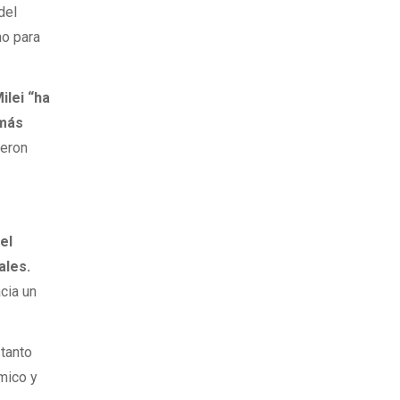
del
no para
ilei “ha
 más
ieron
el
ales.
cia un
, tanto
ómico y