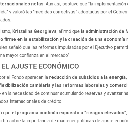
ternacionales netas.
Aun así, sostuvo que “la implementación 
da” y valoró las “medidas correctivas” adoptadas por el Gobier
tados.
anismo,
Kristalina Georgieva
, afirmó que
la administración de M
 firme en la estabilización y la creación de una economía
bién señaló que las reformas impulsadas por el Ejecutivo permit
una mayor confianza en el mercado”.
 EL AJUSTE ECONÓMICO
por el Fondo aparecen la
reducción de subsidios a la energía, 
 flexibilización cambiaria y las reformas laborales y comerci
ó en la necesidad de continuar acumulando reservas y avanzar ha
dos internacionales de crédito.
có que
el programa continúa expuesto a “riesgos elevados”
irtió sobre la importancia de mantener políticas de ajuste econ