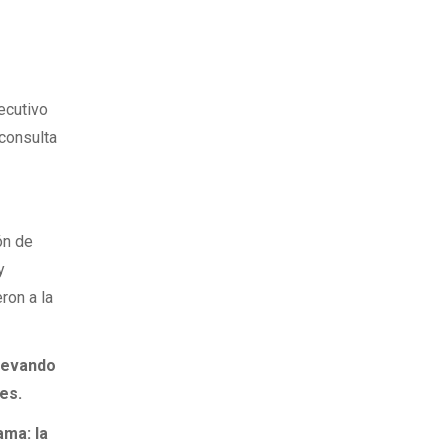
ecutivo
consulta
ión de
y
ron a la
levando
es.
ama: la