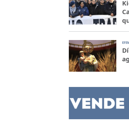
Ki
Ca
qu
EFE
Dí
ag