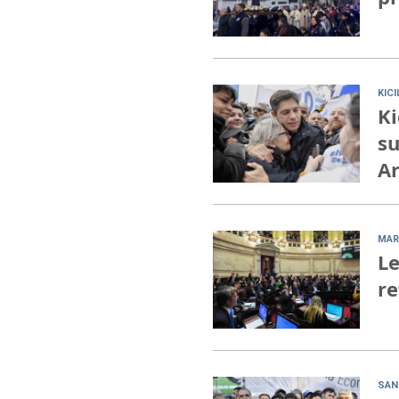
KIC
Ki
su
Ar
MAR
Le
re
SAN