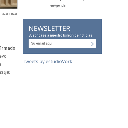
enAgenda
ERNACIONAL
NEWSLETTER
Suscríbase a nuestro boletín de noticias
firmado
uevo
Tweets by estudioVork
s
saje: