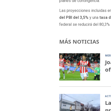
planes de contingencia.
Las proyecciones incluidas e
del PBI del 3,5%
y una
tasa d
federal se reducirá del 80,3% 
MÁS NOTICIAS
MER
Jo
of
ACT
La
pr