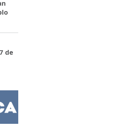
an
blo
7 de