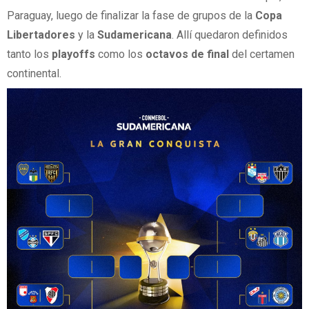
Paraguay, luego de finalizar la fase de grupos de la
Copa
Libertadores
y la
Sudamericana
. Allí quedaron definidos
tanto los
playoffs
como los
octavos de final
del certamen
continental.