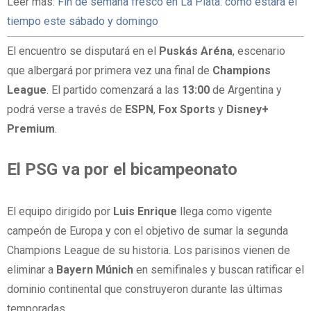
Leer más:
Fin de semana fresco en La Plata: cómo estará el
tiempo este sábado y domingo
El encuentro se disputará en el
Puskás
Aréna
, escenario
que albergará por primera vez una final de
Champions
League
. El partido comenzará a las
13:00
de Argentina y
podrá verse a través de
ESPN
,
Fox
Sports
y
Disney+
Premium
.
El
PSG
va
por
el
bicampeonato
El equipo dirigido por
Luis
Enrique
llega como vigente
campeón de Europa y con el objetivo de sumar la segunda
Champions League de su historia. Los parisinos vienen de
eliminar a
Bayern
Múnich
en semifinales y buscan ratificar el
dominio continental que construyeron durante las últimas
temporadas.