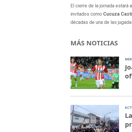
El cierre de la jornada estar
invitados como
Cucuza Casti
décadas de una de las jugadas
MÁS NOTICIAS
MER
Jo
of
ACT
La
pr