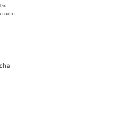
stas
a cuatro
ncha