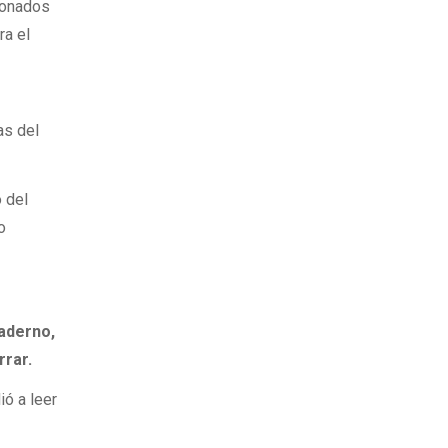
cionados
ra el
as del
o del
o
aderno,
rrar.
ó a leer