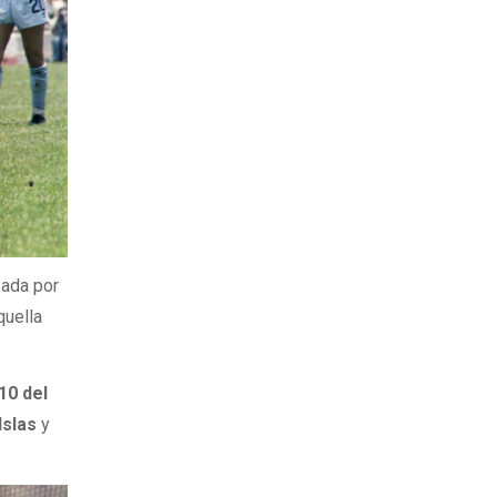
zada por
quella
10 del
 Islas
y