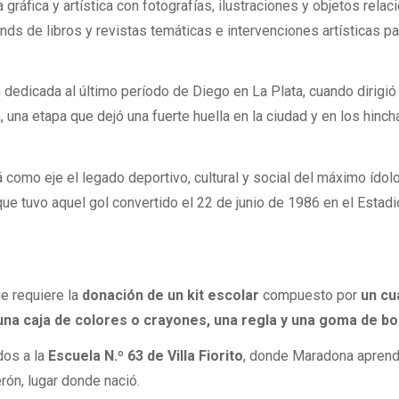
a gráfica y artística con fotografías, ilustraciones y objetos rela
s de libros y revistas temáticas e intervenciones artísticas pa
dedicada al último período de Diego en La Plata, cuando dirigió
 una etapa que dejó una fuerte huella en la ciudad y en los hinch
á como eje el legado deportivo, cultural y social del máximo ídol
que tuvo aquel gol convertido el 22 de junio de 1986 en el Estadi
je requiere la
donación de un kit escolar
compuesto por
un cu
 una caja de colores o crayones, una regla y una goma de bo
dos a la
Escuela N.º 63 de Villa Fiorito
, donde Maradona aprendi
erón, lugar donde nació.