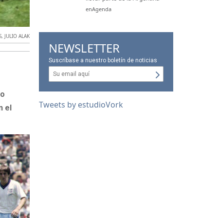
enAgenda
S
,
JULIO ALAK
NEWSLETTER
Suscríbase a nuestro boletín de noticias
do
Tweets by estudioVork
n el