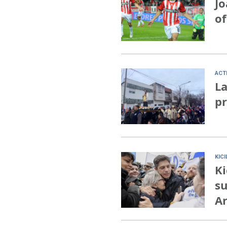
Jo
of
ACT
La
pr
KIC
Ki
su
Ar