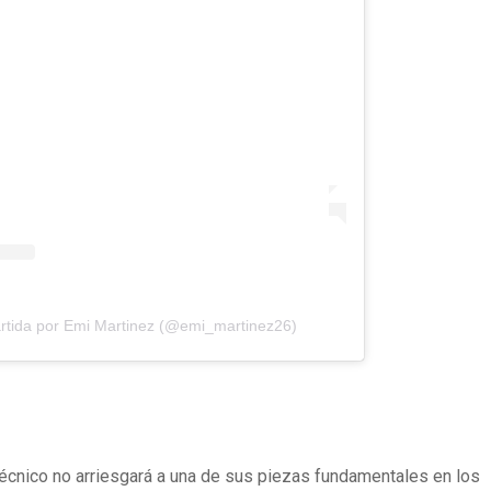
rtida por Emi Martinez (@emi_martinez26)
técnico no arriesgará a una de sus piezas fundamentales en los