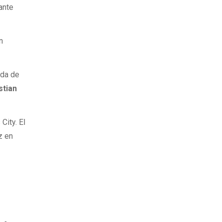
ante
n
ada de
stian
City. El
z en