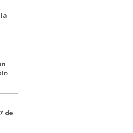
 la
an
blo
7 de