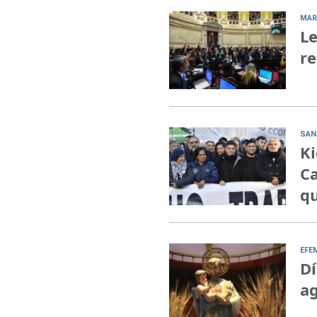
MAR
Le
re
SAN
Ki
Ca
qu
EFE
Dí
ag