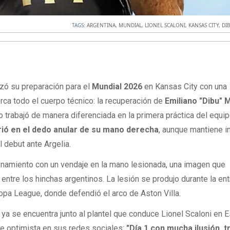
TAGS:
ARGENTINA
,
MUNDIAL
,
LIONEL SCALONI
,
KANSAS CITY
,
DI
zó su preparación para el
Mundial 2026
en Kansas City con una
ca todo el cuerpo técnico: la recuperación de
Emiliano "Dibu" 
trabajó de manera diferenciada en la primera práctica del equi
rió en el dedo anular de su mano derecha
, aunque mantiene in
l debut ante Argelia.
renamiento con un vendaje en la mano lesionada, una imagen que
entre los hinchas argentinos. La lesión se produjo durante la en
Europa League, donde defendió el arco de Aston Villa.
o ya se encuentra junto al plantel que conduce Lionel Scaloni en 
e optimista en sus redes sociales:
"Día 1 con mucha ilusión, t