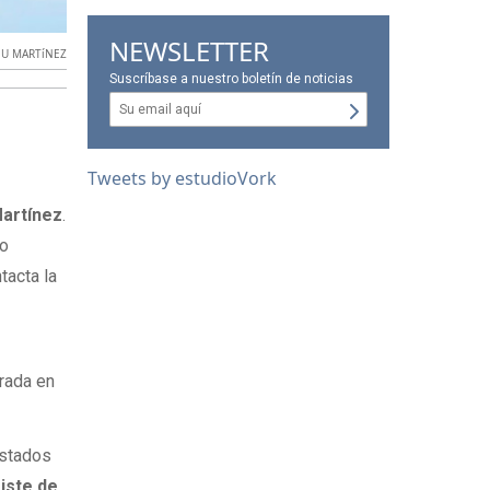
NEWSLETTER
BU MARTíNEZ
Suscríbase a nuestro boletín de noticias
Tweets by estudioVork
Martínez
.
po
tacta la
trada en
Estados
riste de