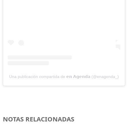
Una publicación compartida de 𝗲𝗻 𝗔𝗴𝗲𝗻𝗱𝗮 (@enagenda_)
NOTAS RELACIONADAS