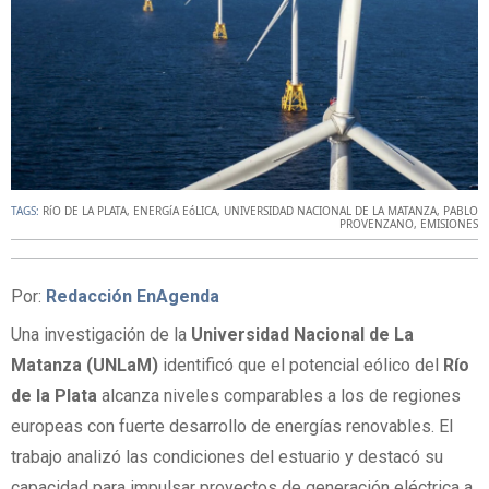
TAGS:
RíO DE LA PLATA
,
ENERGíA EóLICA
,
UNIVERSIDAD NACIONAL DE LA MATANZA
,
PABLO
PROVENZANO
,
EMISIONES
Por:
Redacción EnAgenda
Una investigación de la
Universidad Nacional de La
Matanza (UNLaM)
identificó que el potencial eólico del
Río
de la Plata
alcanza niveles comparables a los de regiones
europeas con fuerte desarrollo de energías renovables. El
trabajo analizó las condiciones del estuario y destacó su
capacidad para impulsar proyectos de generación eléctrica a