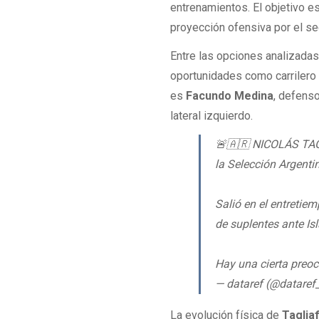
entrenamientos. El objetivo es
proyección ofensiva por el se
Entre las opciones analizada
oportunidades como carrilero 
es
Facundo Medina
, defens
lateral izquierdo.
🚨🇦🇷 NICOLÁS TAG
la Selección Argenti
Salió en el entretie
de suplentes ante Is
Hay una cierta pre
— dataref (@dataref
La evolución física de
Taglia