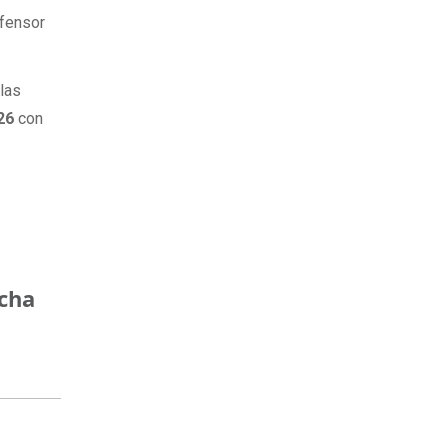
efensor
 las
26
con
ncha