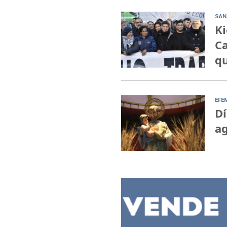
SAN
Ki
Ca
qu
EFE
Dí
ag