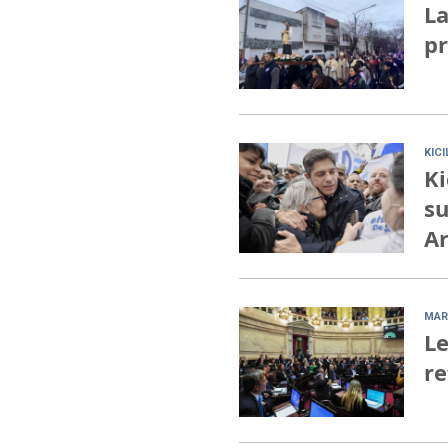
La
pr
KIC
Ki
su
Ar
MAR
Le
re