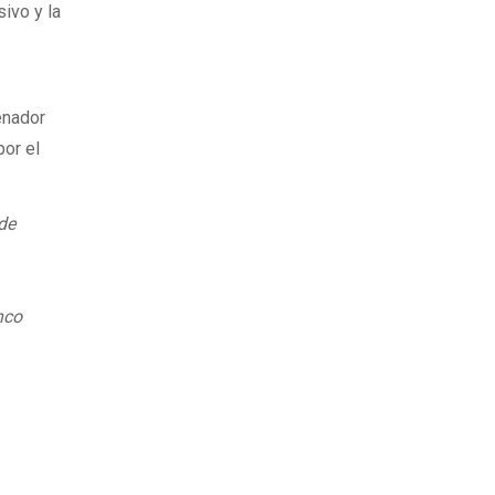
sivo y la
enador
or el
de
nco