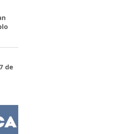
an
blo
7 de