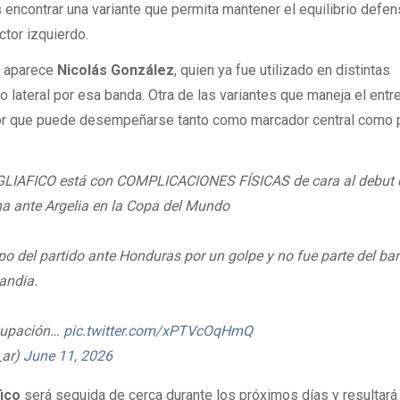
 encontrar una variante que permita mantener el equilibrio defen
ctor izquierdo.
s aparece
Nicolás González
, quien ya fue utilizado en distintas
o lateral por esa banda. Otra de las variantes que maneja el entr
or que puede desempeñarse tanto como marcador central como p
LIAFICO está con COMPLICACIONES FÍSICAS de cara al debut 
na ante Argelia en la Copa del Mundo
mpo del partido ante Honduras por un golpe y no fue parte del ba
landia.
ocupación…
pic.twitter.com/xPTVcOqHmQ
_ar)
June 11, 2026
fico
será seguida de cerca durante los próximos días y resultará