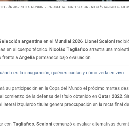
ELECCIóN ARGENTINA
,
MUNDIAL 2026
,
ARGELIA
,
LIONEL SCALONI
,
NICOLáS TAGLIAFICO
,
FACU
Selección argentina
en el
Mundial 2026
,
Lionel Scaloni
recibi
mas en el cuerpo técnico.
Nicolás Tagliafico
arrastra una molesti
o frente a
Argelia
permanece bajo evaluación.
uándo es la inauguración, quiénes cantan y cómo verla en vivo
iará su participación en la Copa del Mundo el próximo martes de
 el comienzo de la defensa del título obtenido en
Qatar 2022
. Si
l lateral izquierdo titular genera preocupación en la recta final de
tar con
Tagliafico
,
Scaloni
comenzó a evaluar alternativas durant