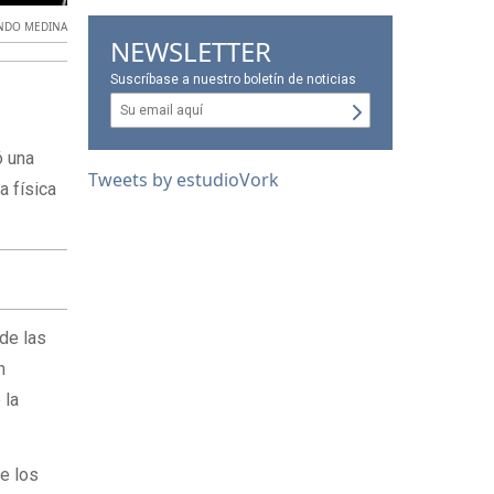
NDO MEDINA
NEWSLETTER
Suscríbase a nuestro boletín de noticias
ó una
Tweets by estudioVork
a física
sde las
n
 la
e los