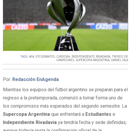
TAGS:
AFA
,
ESTUDIANTES
,
CóRDOBA
,
INDEPENDIENTE RIVADAVIA
,
TROFEO DE
CAMPEONES
,
SUPERCOPA ARGENTINA
,
DANIEL VILA
Por:
Redacción EnAgenda
Mientras los equipos del fútbol argentino se preparan para el
regreso a la pretemporada, comenzó a tomar forma uno de
los compromisos más esperados del segundo semestre. La
Supercopa Argentina
que enfrentará a
Estudiantes
e
Independiente Rivadavia
ya tendría fecha y sede definidas,
aunque todavía resta la confirmación oficial de la