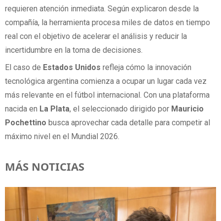
requieren atención inmediata. Según explicaron desde la
compañía, la herramienta procesa miles de datos en tiempo
real con el objetivo de acelerar el análisis y reducir la
incertidumbre en la toma de decisiones.
El caso de
Estados Unidos
refleja cómo la innovación
tecnológica argentina comienza a ocupar un lugar cada vez
más relevante en el fútbol internacional. Con una plataforma
nacida en
La Plata
, el seleccionado dirigido por
Mauricio
Pochettino
busca aprovechar cada detalle para competir al
máximo nivel en el Mundial 2026.
MÁS NOTICIAS