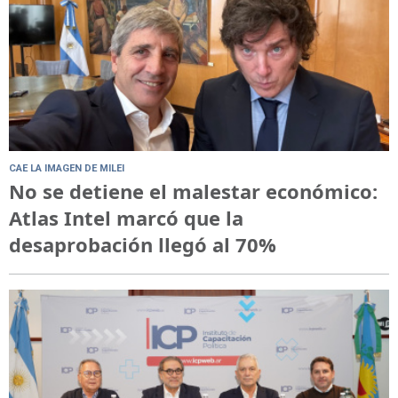
CAE LA IMAGEN DE MILEI
No se detiene el malestar económico:
Atlas Intel marcó que la
desaprobación llegó al 70%