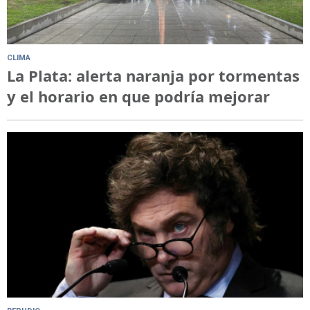
CLIMA
La Plata: alerta naranja por tormentas
y el horario en que podría mejorar