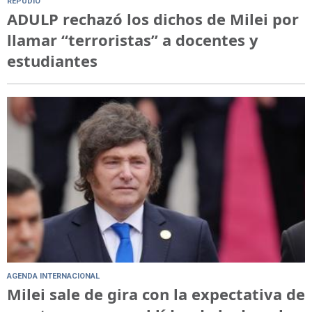
REPUDIO
ADULP rechazó los dichos de Milei por
llamar “terroristas” a docentes y
estudiantes
AGENDA INTERNACIONAL
Milei sale de gira con la expectativa de