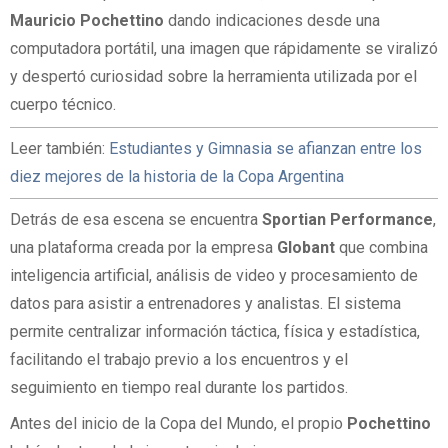
Mauricio Pochettino
dando indicaciones desde una
computadora portátil, una imagen que rápidamente se viralizó
y despertó curiosidad sobre la herramienta utilizada por el
cuerpo técnico.
Leer también:
Estudiantes y Gimnasia se afianzan entre los
diez mejores de la historia de la Copa Argentina
Detrás de esa escena se encuentra
Sportian Performance
,
una plataforma creada por la empresa
Globant
que combina
inteligencia artificial, análisis de video y procesamiento de
datos para asistir a entrenadores y analistas. El sistema
permite centralizar información táctica, física y estadística,
facilitando el trabajo previo a los encuentros y el
seguimiento en tiempo real durante los partidos.
Antes del inicio de la Copa del Mundo, el propio
Pochettino