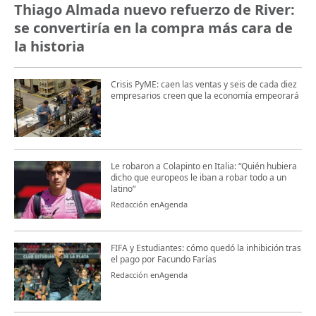
Thiago Almada nuevo refuerzo de River:
se convertiría en la compra más cara de
la historia
Crisis PyME: caen las ventas y seis de cada diez
empresarios creen que la economía empeorará
Le robaron a Colapinto en Italia: “Quién hubiera
dicho que europeos le iban a robar todo a un
latino“
Redacción enAgenda
FIFA y Estudiantes: cómo quedó la inhibición tras
el pago por Facundo Farías
Redacción enAgenda