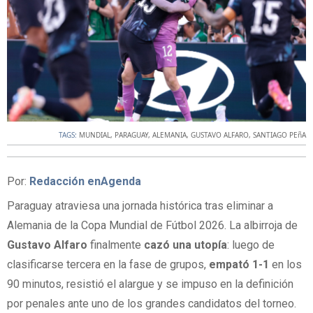
TAGS:
MUNDIAL
,
PARAGUAY
,
ALEMANIA
,
GUSTAVO ALFARO
,
SANTIAGO PEñA
Por:
Redacción enAgenda
Paraguay atraviesa una jornada histórica tras eliminar a
Alemania de la Copa Mundial de Fútbol 2026. La albirroja de
Gustavo Alfaro
finalmente
cazó una utopía
: luego de
clasificarse tercera en la fase de grupos,
empató 1-1
en los
90 minutos, resistió el alargue y se impuso en la definición
por penales ante uno de los grandes candidatos del torneo.