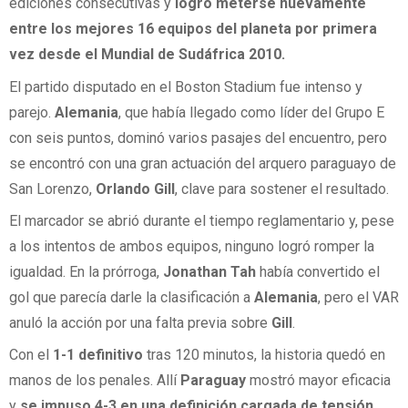
ediciones consecutivas y
logró meterse nuevamente
entre los mejores 16 equipos del planeta por primera
vez desde el Mundial de Sudáfrica 2010.
El partido disputado en el Boston Stadium fue intenso y
parejo.
Alemania
, que había llegado como líder del Grupo E
con seis puntos, dominó varios pasajes del encuentro, pero
se encontró con una gran actuación del arquero paraguayo de
San Lorenzo,
Orlando Gill
, clave para sostener el resultado.
El marcador se abrió durante el tiempo reglamentario y, pese
a los intentos de ambos equipos, ninguno logró romper la
igualdad. En la prórroga,
Jonathan Tah
había convertido el
gol que parecía darle la clasificación a
Alemania
, pero el VAR
anuló la acción por una falta previa sobre
Gill
.
Con el
1-1 definitivo
tras 120 minutos, la historia quedó en
manos de los penales. Allí
Paraguay
mostró mayor eficacia
y
se impuso 4-3 en una definición cargada de tensión
.