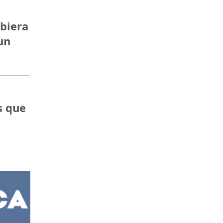
ubiera
un
s que