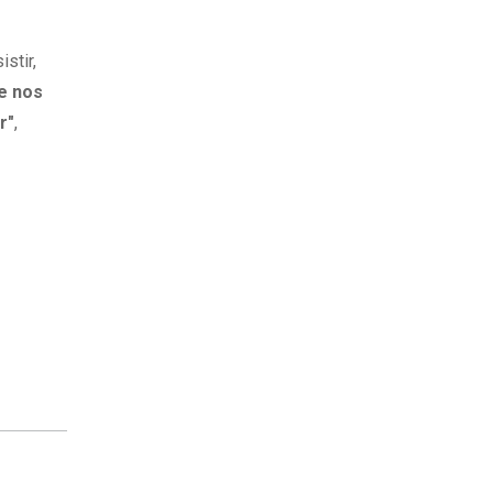
stir,
ue nos
r"
,