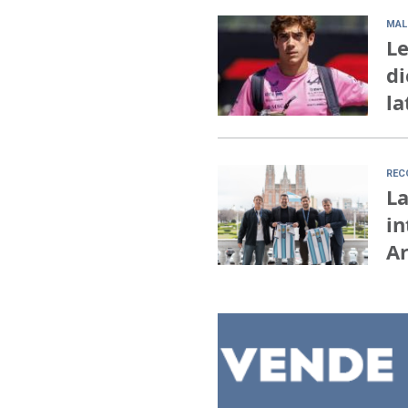
MAL
Le
di
la
REC
La
in
A