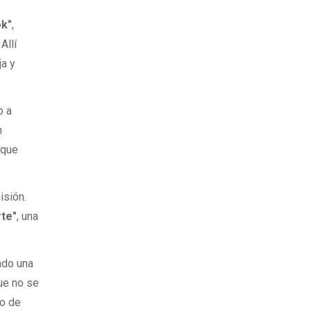
ok"
,
Allí
ja y
o a
n
 que
isión.
rte"
, una
ndo una
que no se
lo de