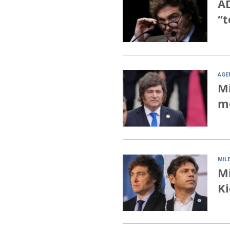
AD
“t
AGE
Mi
mo
MILE
Mi
Ki