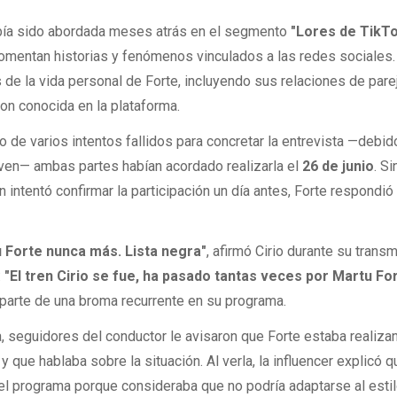
había sido abordada meses atrás en el segmento
"Lores de TikT
mentan historias y fenómenos vinculados a las redes sociales. 
 de la vida personal de Forte, incluyendo sus relaciones de pare
ron conocida en la plataforma.
o de varios intentos fallidos para concretar la entrevista —debid
oven— ambas partes habían acordado realizarla el
26 de junio
. Si
 intentó confirmar la participación un día antes, Forte respondió
u Forte nunca más. Lista negra"
, afirmó Cirio durante su transm
:
"El tren Cirio se fue, ha pasado tantas veces por Martu Fo
 parte de una broma recurrente en su programa.
, seguidores del conductor le avisaron que Forte estaba realiza
y que hablaba sobre la situación. Al verla, la influencer explicó 
el programa porque consideraba que no podría adaptarse al esti