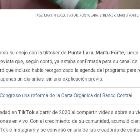
TAGS:
MARTíN CIRIO
,
TIKTOK
,
PUNTA LARA
,
STREAMER
,
MARTU FORTE
esó su enojo con la tiktoker de
Punta Lara
,
Martu Forte
, luego
trevista que, según contó, ya estaba confirmada para su canal de
uró que incluso había reorganizado la agenda del programa para re
apenas un día antes, sin una explicación previa.
l Congreso una reforma de la Carta Orgánica del Banco Central
riedad en
TikTok
a partir de 2020 al compartir videos sobre su v
siones en vivo. Con el crecimiento de su comunidad, acumuló cie
Tok e Instagram y se convirtió en una de las creadoras de conte