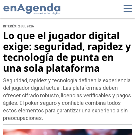
INTERÉS | 2 JUL 2026
Lo que el jugador digital
exige: seguridad, rapidez y
tecnología de punta en
una sola plataforma
Seguridad, rapidez y tecnología definen la experiencia
del jugador digital actual. Las plataformas deben
ofrecer cifrado robusto, licencias verificables y pagos
ágiles. El poker seguro y confiable combina todos
estos elementos para garantizar una experiencia sin
preocupaciones.