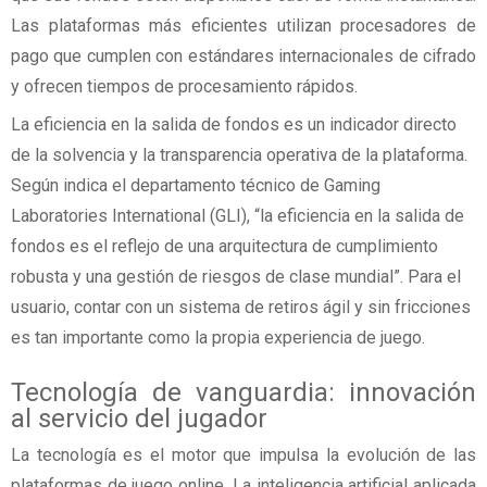
Las plataformas más eficientes utilizan procesadores de 
pago que cumplen con estándares internacionales de cifrado 
y ofrecen tiempos de procesamiento rápidos.
La eficiencia en la salida de fondos es un indicador directo 
de la solvencia y la transparencia operativa de la plataforma. 
Según indica el departamento técnico de Gaming 
Laboratories International (GLI), “la eficiencia en la salida de 
fondos es el reflejo de una arquitectura de cumplimiento 
robusta y una gestión de riesgos de clase mundial”. Para el 
usuario, contar con un sistema de retiros ágil y sin fricciones 
es tan importante como la propia experiencia de juego.
Tecnología de vanguardia: innovación 
al servicio del jugador
La tecnología es el motor que impulsa la evolución de las 
plataformas de juego online. La inteligencia artificial aplicada 