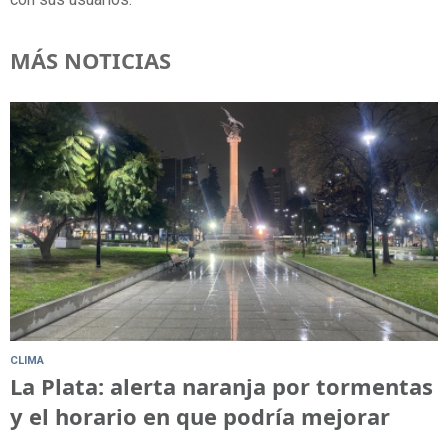
MÁS NOTICIAS
CLIMA
La Plata: alerta naranja por tormentas
y el horario en que podría mejorar