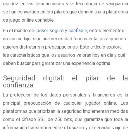
rapidez en las transacciones y la tecnología de vanguardia 
se han convertido en los pilares que definen a una plataforma 
de juego online confiable. 
En el mundo del 
poker seguro y confiable
, estos elementos 
no son un lujo, sino una necesidad fundamental para quienes 
quieren disfrutar sin preocupaciones. Este artículo explora 
las características que los usuarios valoran hoy en día y qué 
deben buscar para garantizar una experiencia óptima.
Seguridad digital: el pilar de la 
confianza
La protección de los datos personales y financieros es la 
principal preocupación de cualquier jugador online. Las 
plataformas que priorizan la seguridad implementan medidas 
como el cifrado SSL de 256 bits, que garantiza que toda la 
información transmitida entre el usuario y el servidor viaje de 