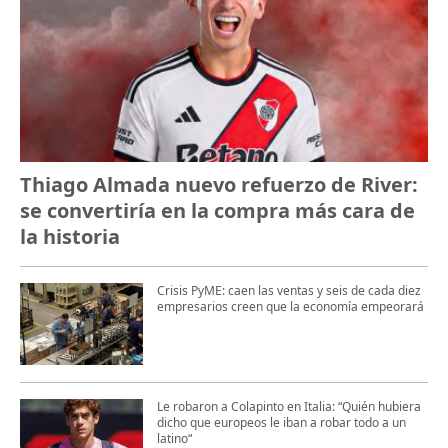
Thiago Almada nuevo refuerzo de River:
se convertiría en la compra más cara de
la historia
Crisis PyME: caen las ventas y seis de cada diez
empresarios creen que la economía empeorará
Le robaron a Colapinto en Italia: “Quién hubiera
dicho que europeos le iban a robar todo a un
latino“