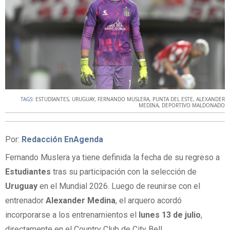
TAGS:
ESTUDIANTES
,
URUGUAY
,
FERNANDO MUSLERA
,
PUNTA DEL ESTE
,
ALEXANDER
MEDINA
,
DEPORTIVO MALDONADO
Por:
Redacción EnAgenda
Fernando Muslera ya tiene definida la fecha de su regreso a
Estudiantes
tras su participación con la selección de
Uruguay
en el Mundial 2026. Luego de reunirse con el
entrenador
Alexander Medina
, el arquero acordó
incorporarse a los entrenamientos el
lunes 13 de julio
,
directamente en el Country Club de City Bell.