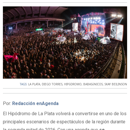
TAGS:
LA PLATA
,
DIEGO TORRES
,
HIPóDROMO
,
BABASóNICOS
,
SKAY BEILINSON
Por:
Redacción enAgenda
El Hipódromo de La Plata volverá a convertirse en uno de los
principales escenarios de espectáculos de la región durante
la segunda mitad de 2026. Con una agenda que
se