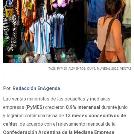
TAGS:
PYMES
,
ALIMENTOS
,
CAME
,
MUNDIAL 2026
,
VENTAS
Por:
Redacción EnAgenda
Las ventas minoristas de las pequeñas y medianas
empresas (
PyMES
) crecieron
0,9% interanual
durante junio
y lograron cortar una racha de
13 meses consecutivos de
caídas
, de acuerdo con el relevamiento mensual de la
Confederación Argentina de la Mediana Empresa