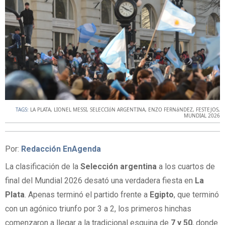
TAGS:
LA PLATA
,
LIONEL MESSI
,
SELECCIóN ARGENTINA
,
ENZO FERNáNDEZ
,
FESTEJOS
,
MUNDIAL 2026
Por:
Redacción EnAgenda
La clasificación de la
Selección argentina
a los cuartos de
final del Mundial 2026 desató una verdadera fiesta en
La
Plata
. Apenas terminó el partido frente a
Egipto
, que terminó
con un agónico triunfo por 3 a 2, los primeros hinchas
comenzaron a llegar a la tradicional esquina de
7 y 50
, donde