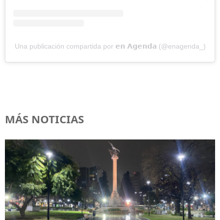
Una publicación compartida por 𝗲𝗻 𝗔𝗴𝗲𝗻𝗱𝗮 (@enagenda_)
MÁS NOTICIAS