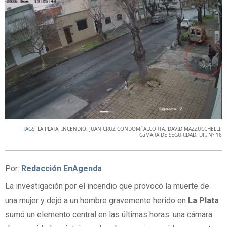
TAGS:
LA PLATA
,
INCENDIO
,
JUAN CRUZ CONDOMí ALCORTA
,
DAVID MAZZUCCHELLI
,
CáMARA DE SEGURIDAD
,
UFI N° 16
Por:
Redacción EnAgenda
La investigación por el incendio que provocó la muerte de
una mujer y dejó a un hombre gravemente herido en
La Plata
sumó un elemento central en las últimas horas: una cámara