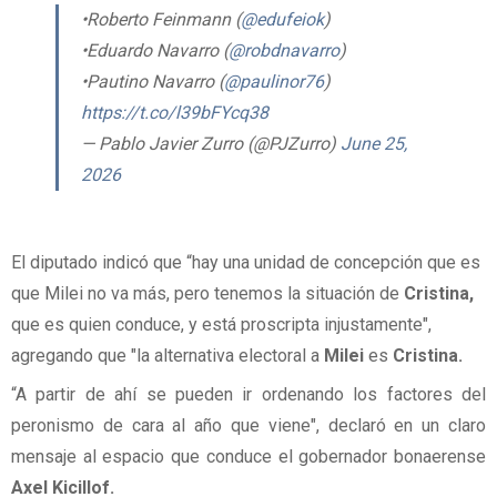
•Roberto Feinmann (
@edufeiok
)
•Eduardo Navarro (
@robdnavarro
)
•Pautino Navarro (
@paulinor76
)
https://t.co/l39bFYcq38
— Pablo Javier Zurro (@PJZurro)
June 25,
2026
El diputado indicó que “hay una unidad de concepción que es
que Milei no va más, pero tenemos la situación de
Cristina,
que es quien conduce, y está proscripta injustamente",
agregando que "la alternativa electoral a
Milei
es
Cristina.
“A partir de ahí se pueden ir ordenando los factores del
peronismo de cara al año que viene", declaró en un claro
mensaje al espacio que conduce el gobernador bonaerense
Axel Kicillof.