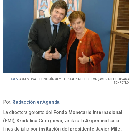
TAGS:
ARGENTINA
,
ECONOMíA
,
#FMI
,
KRISTALINA GEORGIEVA
,
JAVIER MILEI
,
SILVANA
TENREYRO
Por:
Redacción enAgenda
La directora gerente del
Fondo Monetario Internacional
(FMI)
,
Kristalina Georgieva
, visitará la
Argentina
hacia
fines de julio
por invitación del presidente
Javier Milei
.