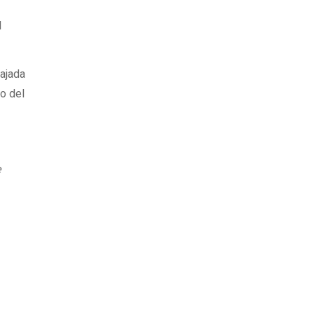
l
ajada
to del
e