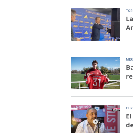
TOR
La
Ar
MER
Ba
re
EL 
El
de