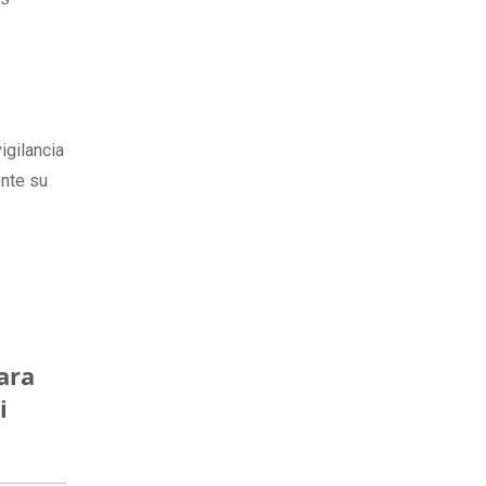
igilancia
ente su
ara
i