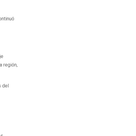
ontinuó
je
a región,
s del
as