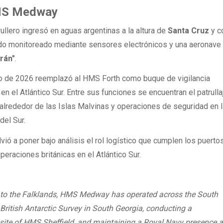
HMS Medway
ullero ingresó en aguas argentinas a la altura de
Santa Cruz
y c
ndo monitoreado mediante sensores electrónicos y una aeronave
rán"
.
o de 2026 reemplazó al HMS Forth como buque de vigilancia
en el Atlántico Sur. Entre sus funciones se encuentran el patrulla
 alrededor de las Islas Malvinas y operaciones de seguridad en l
del Sur.
ió a poner bajo análisis el rol logístico que cumplen los puerto
peraciones británicas en el Atlántico Sur.
to the Falklands, HMS Medway has operated across the South
British Antarctic Survey in South Georgia, conducting a
site of HMS Sheffield, and maintaining a Royal Navy presence 