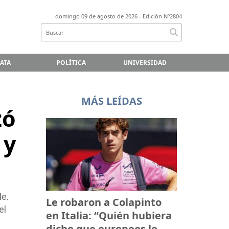
domingo 09 de agosto de 2026
- Edición Nº2804
LATA
POLÍTICA
UNIVERSIDAD
MÁS LEÍDAS
zó
 y
le.
Le robaron a Colapinto
el
en Italia: “Quién hubiera
dicho que europeos le