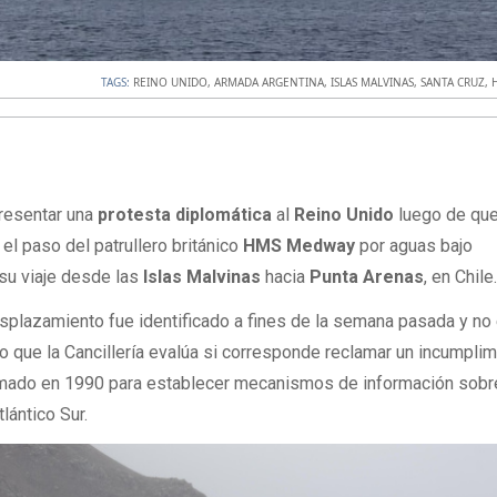
TAGS:
REINO UNIDO
,
ARMADA ARGENTINA
,
ISLAS MALVINAS
,
SANTA CRUZ
,
presentar una
protesta diplomática
al
Reino Unido
luego de que
el paso del patrullero británico
HMS Medway
por aguas bajo
 su viaje desde las
Islas Malvinas
hacia
Punta Arenas
, en Chile
esplazamiento fue identificado a fines de la semana pasada y no 
lo que la Cancillería evalúa si corresponde reclamar un incumpli
irmado en 1990 para establecer mecanismos de información sobr
lántico Sur.