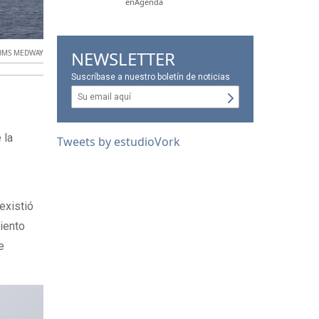
enAgenda
NEWSLETTER
HMS MEDWAY
Suscríbase a nuestro boletín de noticias
 la
Tweets by estudioVork
.
existió
miento
e