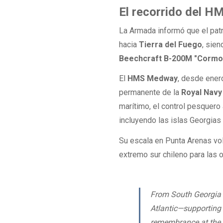
El recorrido del 
La Armada informó que el patr
hacia
Tierra del Fuego
, sie
Beechcraft B-200M "Cormo
El
HMS Medway
, desde ener
permanente de la
Royal Navy
marítimo, el control pesquero
incluyendo las islas Georgias 
Su escala en Punta Arenas volv
extremo sur chileno para las o
From South Georgia 
Atlantic—supporting 
remembrance at the 