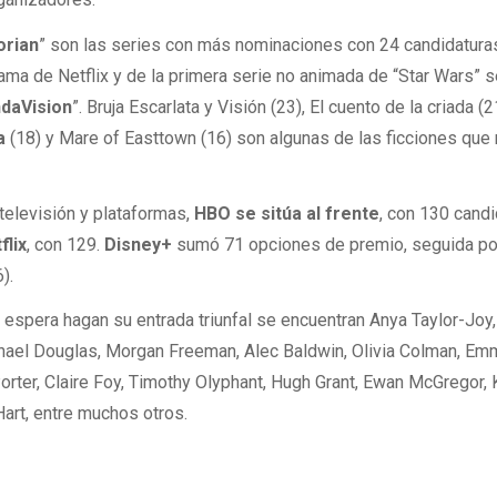
orian
”
son las series con más nominaciones con 24 candidatura
rama de Netflix y de la primera serie no animada de “Star Wars” s
daVision
”. Bruja Escarlata y Visión (23), El cuento de la criada (2
a
(18) y Mare of Easttown (16) son algunas de las ficciones que
elevisión y plataformas,
HBO se sitúa al frente
, con 130 candi
flix
, con 129.
Disney+
sumó 71 opciones de premio, seguida p
).
 espera hagan su entrada triunfal se encuentran Anya Taylor-Joy
chael Douglas, Morgan Freeman, Alec Baldwin, Olivia Colman, Em
Porter, Claire Foy, Timothy Olyphant, Hugh Grant, Ewan McGregor, 
Hart, entre muchos otros.