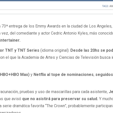
TAGS:
AW
la 73ª entrega de los Emmy Awards en la ciudad de Los Angeles,
a vez, del comediante y actor Cedric Antonio Kyles, más conocid
ntertainer.
por TNT y TNT Series
(idioma original).
Desde las 20hs se pod
on el que la Academia de Artes y Ciencias de Televisión busca i
 (HBO+HBO Max)
y
Netflix al tope de nominaciones
,
seguidos
vacunación, pruebas y uso de mascarillas para cada asistente,
Je
as que avisó
que no asistirá para preservar su salud.
Y much
a serie dramática favorita “The Crown”, probablemente participar
rganizadores.