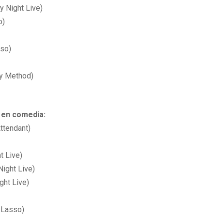
 Night Live)
o)
so)
y Method)
 en comedia:
ttendant)
t Live)
ight Live)
ght Live)
 Lasso)