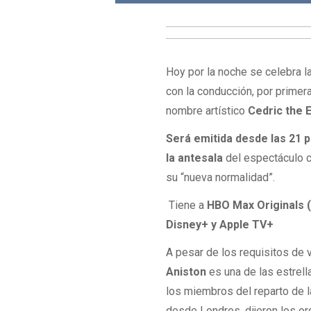
Hoy por la noche se celebra 
con la conducción, por primer
nombre artístico
Cedric the E
Será
emitida desde las 21 
la antesala
del espectáculo c
su “nueva normalidad”.
Tiene a
HBO Max Originals
Disney+ y Apple TV+
A pesar de los requisitos de 
Aniston
es una de las estrell
los miembros del reparto de l
desde Londres, dijeron los o