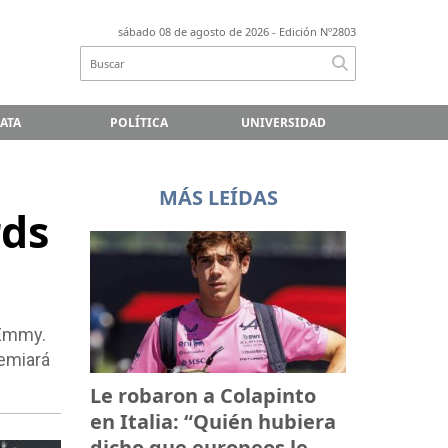
sábado 08 de agosto de 2026
- Edición Nº2803
LATA
POLÍTICA
UNIVERSIDAD
MÁS LEÍDAS
rds
 Emmy.
remiará
Le robaron a Colapinto
en Italia: “Quién hubiera
dicho que europeos le