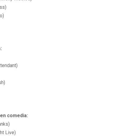
ss)
o)
:
ttendant)
sh)
 en comedia:
anks)
ht Live)