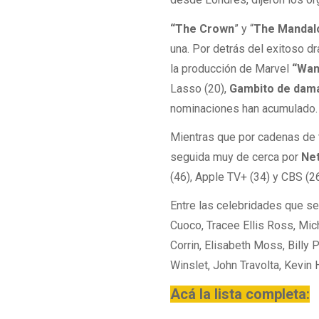
“The Crown
” y “
The Mandal
una. Por detrás del exitoso d
la producción de Marvel
“Wan
Lasso (20),
Gambito de dam
nominaciones han acumulado.
Mientras que por cadenas de t
seguida muy de cerca por
Net
(46), Apple TV+ (34) y CBS (26
Entre las celebridades que se
Cuoco, Tracee Ellis Ross, Mi
Corrin, Elisabeth Moss, Billy 
Winslet, John Travolta, Kevin 
Acá la lista completa: