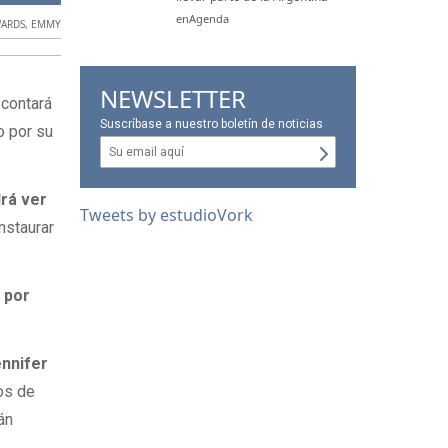
enAgenda
ARDS
,
EMMY
NEWSLETTER
 contará
Suscríbase a nuestro boletín de noticias
o por su
rá ver
Tweets by estudioVork
nstaurar
 por
nnifer
os de
án