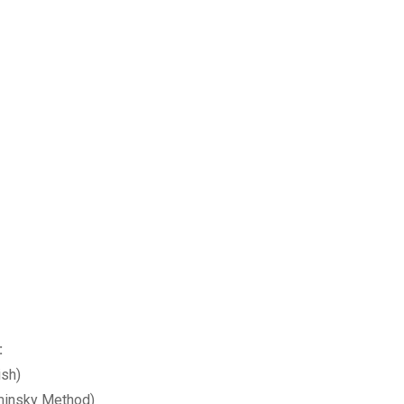
:
ish)
minsky Method)