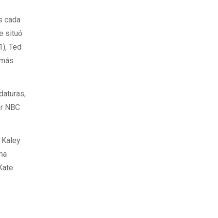
s cada
e situó
1), Ted
 más
daturas,
or NBC
, Kaley
ma
Kate