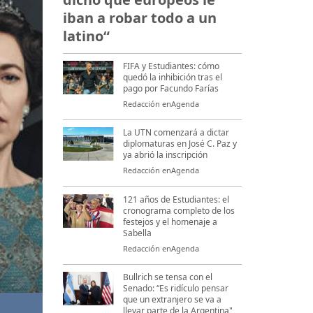
iban a robar todo a un
latino“
FIFA y Estudiantes: cómo
quedó la inhibición tras el
pago por Facundo Farías
Redacción enAgenda
La UTN comenzará a dictar
diplomaturas en José C. Paz y
ya abrió la inscripción
Redacción enAgenda
121 años de Estudiantes: el
cronograma completo de los
festejos y el homenaje a
Sabella
Redacción enAgenda
Bullrich se tensa con el
Senado: “Es ridículo pensar
que un extranjero se va a
Esta noche prende los Emmy Awards 2021 y vota por tu serie p
llevar parte de la Argentina"