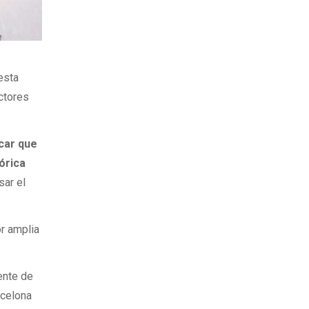
esta
ctores
car que
órica
isar el
r amplia
ente de
rcelona