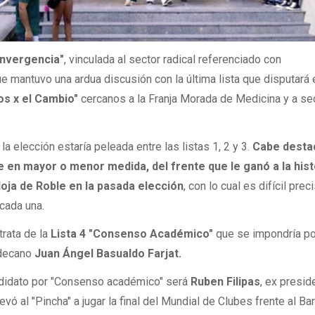
onvergencia"
, vinculada al sector radical referenciado con
ue mantuvo una ardua discusión con la última lista que disputará 
s x el Cambio"
cercanos a la Franja Morada de Medicina y a se
la elección estaría peleada entre las listas 1, 2 y 3.
Cabe desta
te en mayor o menor medida, del frente que le ganó a la hist
oja de Roble en la pasada elección
, con lo cual es difícil prec
 cada una.
trata de la
Lista 4 "Consenso Académico"
que se impondría po
 decano
Juan Ángel Basualdo Farjat.
andidato por "Consenso académico" será
Ruben Filipas
, ex presid
evó al "Pincha" a jugar la final del Mundial de Clubes frente al Ba