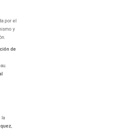
a por el
onismo y
ón.
ución de
eau.
al
 la
rquez
,