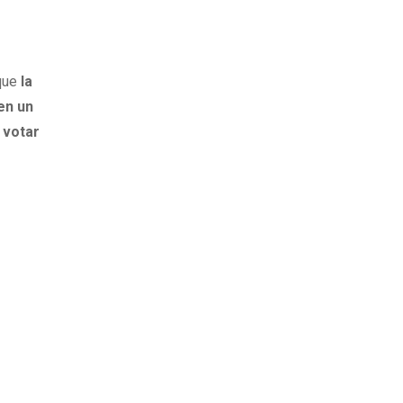
 que
la
en un
e votar