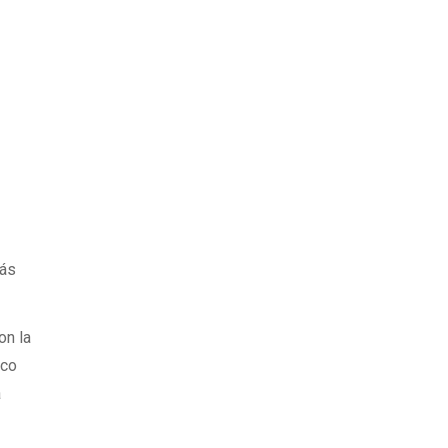
más
on la
ico
a