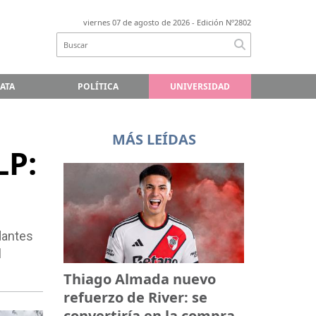
viernes 07 de agosto de 2026
- Edición Nº2802
LATA
POLÍTICA
UNIVERSIDAD
MÁS LEÍDAS
LP:
dantes
l
Thiago Almada nuevo
refuerzo de River: se
convertiría en la compra