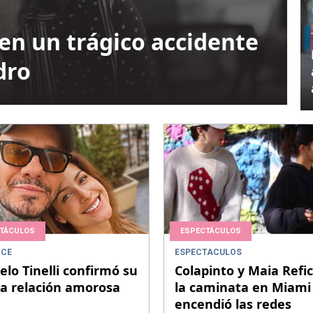
en un trágico accidente
dro
TÁCULOS
ESPECTÁCULOS
CE
ESPECTACULOS
lo Tinelli confirmó su
Colapinto y Maia Refic
a relación amorosa
la caminata en Miami
encendió las redes