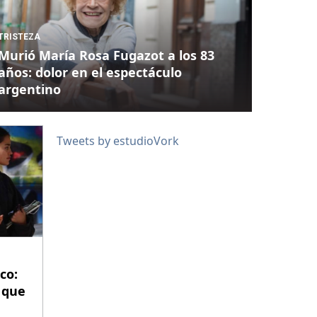
TRISTEZA
Murió María Rosa Fugazot a los 83
años: dolor en el espectáculo
argentino
Tweets by estudioVork
co:
 que