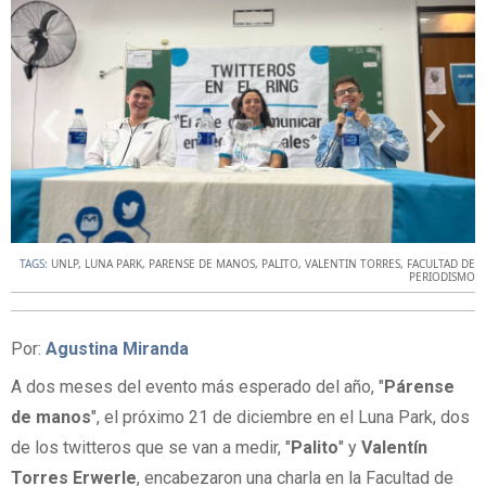
‹
›
TAGS:
UNLP
,
LUNA PARK
,
PARENSE DE MANOS
,
PALITO
,
VALENTIN TORRES
,
FACULTAD DE
PERIODISMO
Por:
Agustina Miranda
A dos meses del evento más esperado del año, "
Párense
de manos
", el próximo 21 de diciembre en el Luna Park, dos
de los twitteros que se van a medir, "
Palito
" y
Valentín
Torres Erwerle
, encabezaron una charla en la Facultad de