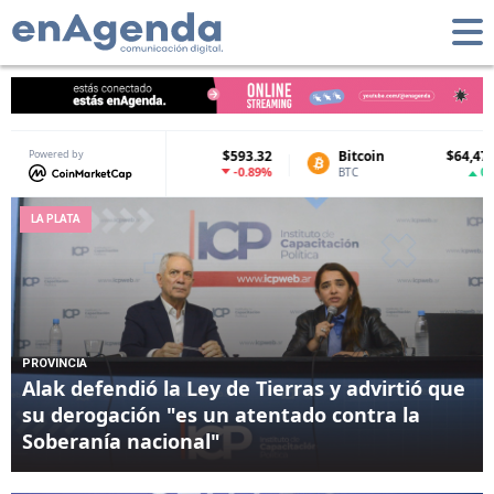
in
Powered by
$64,478.12
Tether USDt
$0.999032
Ether
0.59%
-0.01%
USDT
ETH
LA PLATA
PROVINCIA
Alak defendió la Ley de Tierras y advirtió que
su derogación "es un atentado contra la
Soberanía nacional"