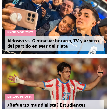
HINCHADA VISITANTE
Aldosivi vs. Gimnasia: horario, TV y árbitro
del partido en Mar del Plata
MERCADO DE PASES
¿Refuerzo mundialista? Estudiantes