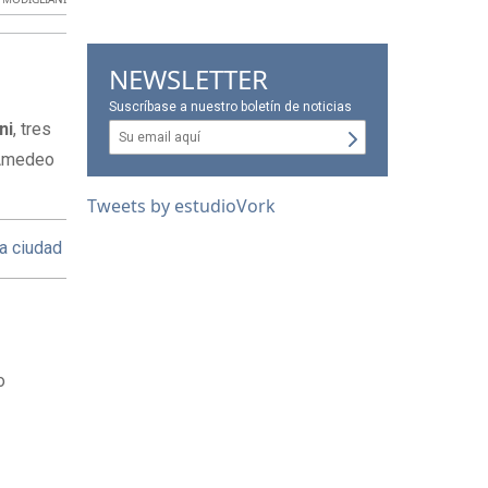
NEWSLETTER
Suscríbase a nuestro boletín de noticias
ni
, tres
o Amedeo
Tweets by estudioVork
la ciudad
o