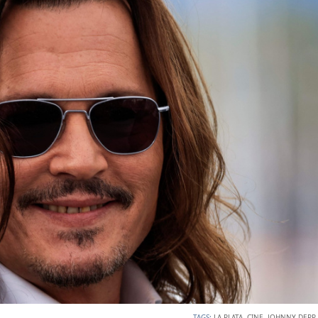
TAGS:
LA PLATA
,
CINE
,
JOHNNY DEPP