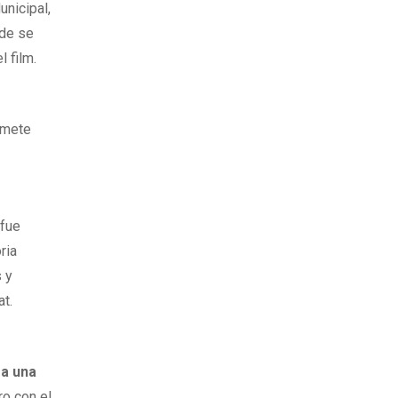
unicipal,
nde se
l film.
omete
 fue
ria
s y
at.
 a una
ro con el