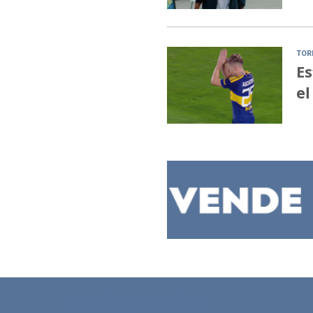
TOR
Es
el