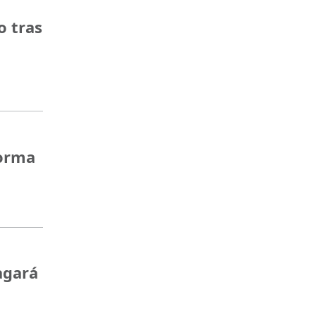
o tras
forma
agará