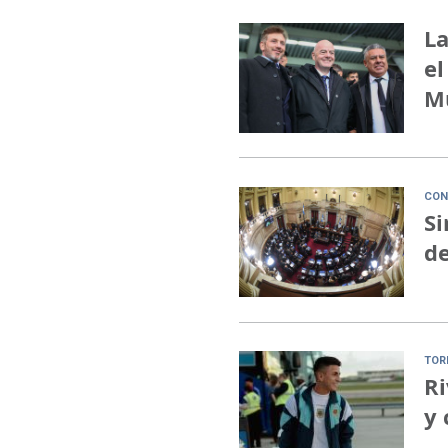
La
el
M
CON
Si
de
TOR
Ri
y 