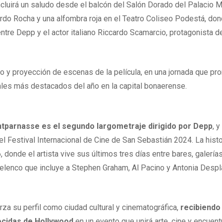
cluirá un saludo desde el balcón del Salón Dorado del Palacio M
ardo Rocha y una alfombra roja en el Teatro Coliseo Podestá, do
entre Depp y el actor italiano Riccardo Scamarcio, protagonista de
o y proyección de escenas de la película, en una jornada que pr
ales más destacados del año en la capital bonaerense.
ontparnasse es el segundo largometraje dirigido por Depp
, y
 Festival Internacional de Cine de San Sebastián 2024. La histo
, donde el artista vive sus últimos tres días entre bares, galería
 elenco que incluye a Stephen Graham, Al Pacino y Antonia Despl
erza su perfil como ciudad cultural y cinematográfica,
recibiendo
ocidas de Hollywood
en un evento que unirá arte, cine y encuent