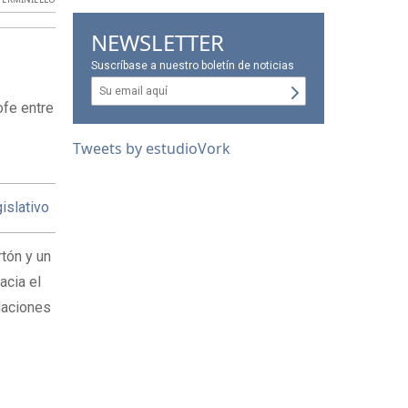
NEWSLETTER
Suscríbase a nuestro boletín de noticias
ofe entre
Tweets by estudioVork
islativo
tón y un
acia el
daciones