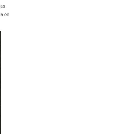
las
da en