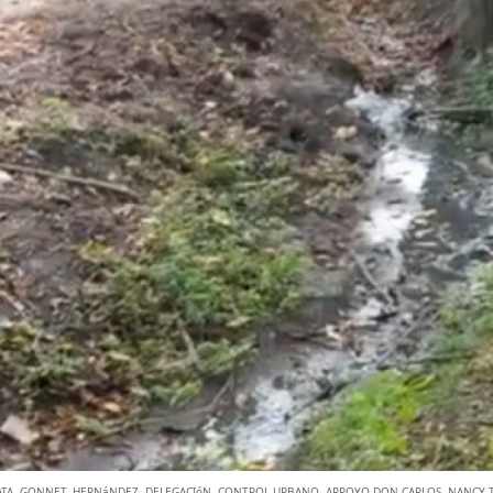
ATA
,
GONNET
,
HERNáNDEZ
,
DELEGACIóN
,
CONTROL URBANO
,
ARROYO DON CARLOS
,
NANCY 