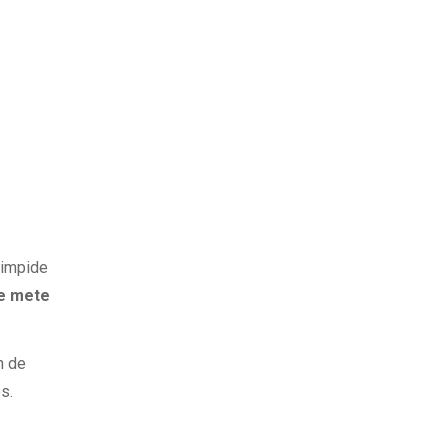
e impide
se mete
n de
s.