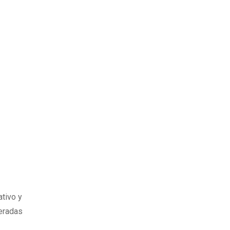
ativo y
deradas