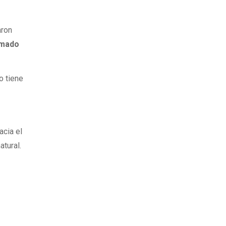
aron
amado
o tiene
acia el
atural.