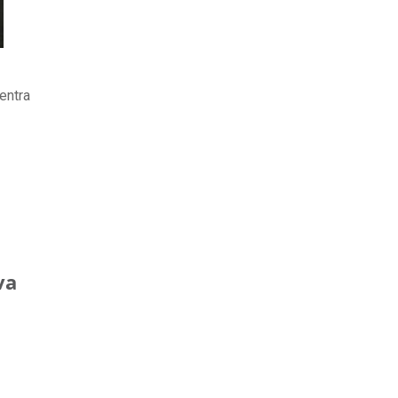
entra
va