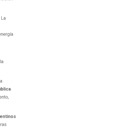
 La
energía
la
ra
blica
ento,
entinos
oras