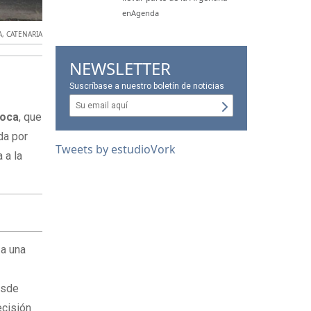
enAgenda
A
,
CATENARIA
NEWSLETTER
Suscríbase a nuestro boletín de noticias
Roca
, que
da por
Tweets by estudioVork
a a la
 a una
Desde
ecisión