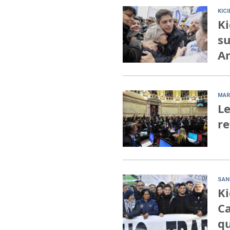
KIC
Ki
su
Ar
MAR
Le
re
SAN
Ki
Ca
qu