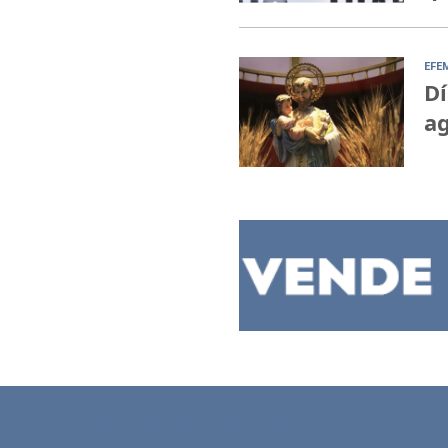
EFE
Dí
ag