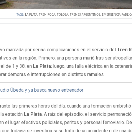
TAGS:
LA PLATA
,
TREN ROCA
,
TOLOSA
,
TRENES ARGENTINOS
,
EMERGENCIA PúBLIC
vo marcada por serias complicaciones en el servicio del
Tren 
tivos en la región. Primero, una persona murió tras ser atropella
vel de 1 y 38, en
La Plata
; luego, una falla eléctrica en la catenari
erar demoras e interrupciones en distintos ramales.
audio Úbeda y ya busca nuevo entrenador
rante las primeras horas del día, cuando una formación embistió
la estación
La Plata
. A raíz del episodio, el servicio permaneció
n el lugar efectivos policiales, peritos y personal ferroviario. 
 que todavía se investiga si se trató de un accidente o de una d