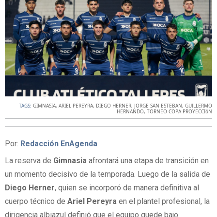
TAGS:
GIMNASIA
,
ARIEL PEREYRA
,
DIEGO HERNER
,
JORGE SAN ESTEBAN
,
GUILLERMO
HERNANDO
,
TORNEO COPA PROYECCIóN
Por:
Redacción EnAgenda
La reserva de
Gimnasia
afrontará una etapa de transición en
un momento decisivo de la temporada. Luego de la salida de
Diego Herner
, quien se incorporó de manera definitiva al
cuerpo técnico de
Ariel Pereyra
en el plantel profesional, la
dirigencia albiazul definió que el equipo quede bajo