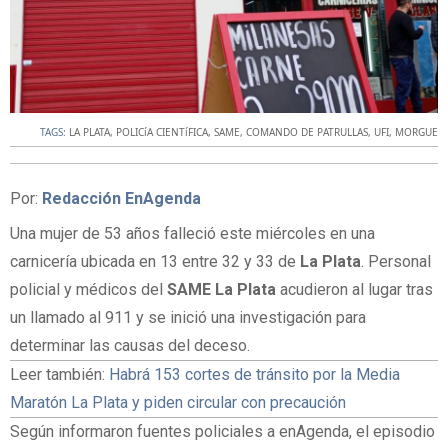
TAGS:
LA PLATA
,
POLICíA CIENTíFICA
,
SAME
,
COMANDO DE PATRULLAS
,
UFI
,
MORGUE
Por:
Redacción EnAgenda
Una mujer de 53 años falleció este miércoles en una
carnicería ubicada en 13 entre 32 y 33 de
La Plata
. Personal
policial y médicos del
SAME La Plata
acudieron al lugar tras
un llamado al 911 y se inició una investigación para
determinar las causas del deceso.
Leer también:
Habrá 153 cortes de tránsito por la Media
Maratón La Plata y piden circular con precaución
Según informaron fuentes policiales a enAgenda, el episodio