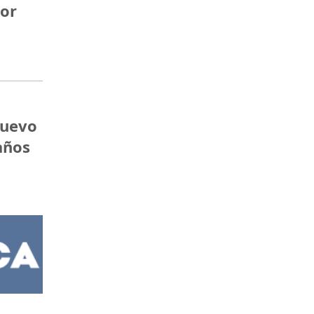
dor
nuevo
años