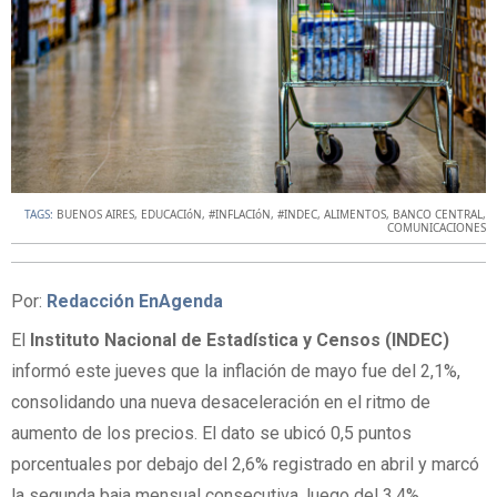
TAGS:
BUENOS AIRES
,
EDUCACIóN
,
#INFLACIóN
,
#INDEC
,
ALIMENTOS
,
BANCO CENTRAL
,
COMUNICACIONES
Por:
Redacción EnAgenda
El
Instituto Nacional de Estadística y Censos (INDEC)
informó este jueves que la inflación de mayo fue del 2,1%,
consolidando una nueva desaceleración en el ritmo de
aumento de los precios. El dato se ubicó 0,5 puntos
porcentuales por debajo del 2,6% registrado en abril y marcó
la segunda baja mensual consecutiva, luego del 3,4%